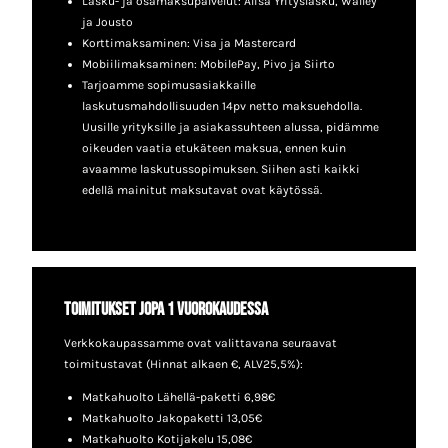
Lasku- ja osamaksupalvelut: Alisa Yrityslasku, Walley
ja Jousto
Korttimaksaminen: Visa ja Mastercard
Mobiilimaksaminen: MobilePay, Pivo ja Siirto
Tarjoamme sopimusasiakkaille
laskutusmahdollisuuden 14pv netto maksuehdolla.
Uusille yrityksille ja asiakassuhteen alussa, pidämme
oikeuden vaatia etukäteen maksua, ennen kuin
avaamme laskutussopimuksen. Siihen asti kaikki
edellä mainitut maksutavat ovat käytössä.
Toimitukset jopa 1 vuorokaudessa
Verkkokaupassamme ovat valittavana seuraavat
toimitustavat (Hinnat alkaen €, ALV25,5%):
Matkahuolto Lähellä-paketti 6,98€
Matkahuolto Jakopaketti 13,05€
Matkahuolto Kotijakelu 15,08€