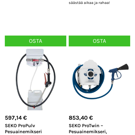
säästää aikaa ja rahaa!
OSTA
OSTA
597,14
€
853,40
€
SEKO ProPulv
SEKO ProTwin –
Pesuainemikseri
Pesuainemikseri,