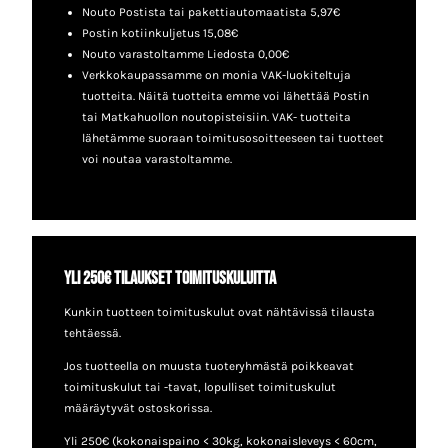
Nouto Postista tai pakettiautomaatista 5,97€
Postin kotiinkuljetus 15,08€
Nouto varastoltamme Liedosta 0,00€
Verkkokaupassamme on monia VAK-luokiteltuja
tuotteita. Näitä tuotteita emme voi lähettää Postin
tai Matkahuollon noutopisteisiin. VAK- tuotteita
lähetämme suoraan toimitusosoitteeseen tai tuotteet
voi noutaa varastoltamme.
Yli 250€ tilaukset toimituskuluitta
Kunkin tuotteen toimituskulut ovat nähtävissä tilausta
tehtäessä.
Jos tuotteella on muusta tuoteryhmästä poikkeavat
toimituskulut tai -tavat, lopulliset toimituskulut
määräytyvät ostoskorissa.
Yli 250€ (kokonaispaino < 30kg, kokonaisleveys < 60cm,