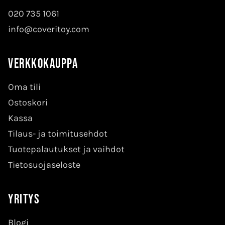
020 735 1061
info@coveritoy.com
Verkkokauppa
Oma tili
Ostoskori
Kassa
Tilaus- ja toimitusehdot
Tuotepalautukset ja vaihdot
Tietosuojaseloste
Yritys
Blogi