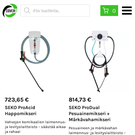
Siirry
Products
0
search
sisältöön
723,65
€
814,73
€
SEKO ProAcid
SEKO ProDual
Happomikseri
Pesuainemikseri +
Märkävahamikseri
Vahvojen kemikaalien laimennus-
ja levityslaitteisto – säästää aikaa
Pesuaineen ja märkävahan
ja rahaa!
laimennus- ja levityslaitteisto –