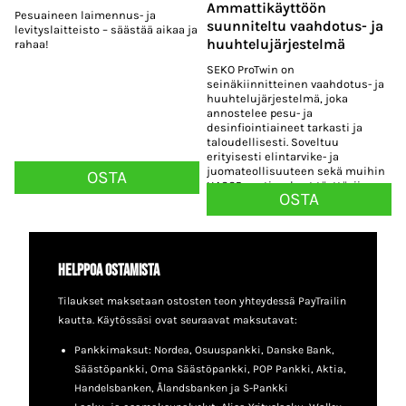
Ammattikäyttöön
Pesuaineen laimennus- ja
suunniteltu vaahdotus- ja
levityslaitteisto – säästää aikaa ja
huuhtelujärjestelmä
rahaa!
SEKO ProTwin on
seinäkiinnitteinen vaahdotus- ja
huuhtelujärjestelmä, joka
annostelee pesu- ja
desinfiointiaineet tarkasti ja
taloudellisesti. Soveltuu
erityisesti elintarvike- ja
juomateollisuuteen sekä muihin
OSTA
HACCP-vaatimukset täyttäviin
OSTA
puhdistuskohteisiin.
Helppoa ostamista
Tilaukset maksetaan ostosten teon yhteydessä PayTrailin
kautta. Käytössäsi ovat seuraavat maksutavat:
Pankkimaksut: Nordea, Osuuspankki, Danske Bank,
Säästöpankki, Oma Säästöpankki, POP Pankki, Aktia,
Handelsbanken, Ålandsbanken ja S-Pankki