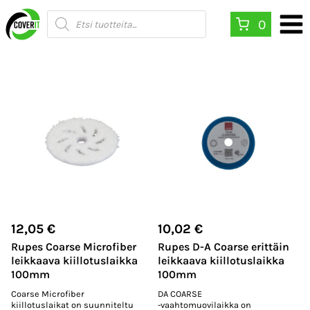
Siirry
Products
0
search
sisältöön
12,05
€
10,02
€
Rupes Coarse Microfiber
Rupes D-A Coarse erittäin
leikkaava kiillotuslaikka
leikkaava kiillotuslaikka
100mm
100mm
Coarse Microfiber
DA COARSE
kiillotuslaikat on suunniteltu
-vaahtomuovilaikka on