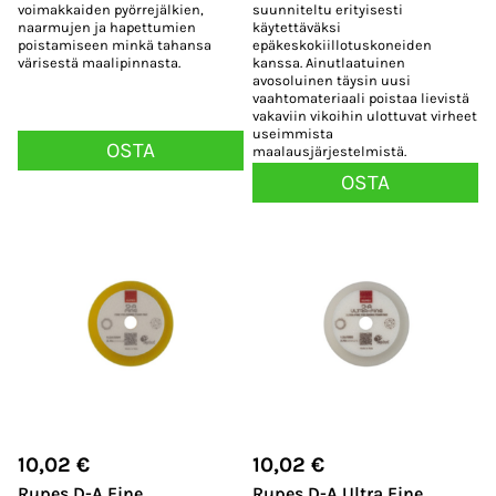
voimakkaiden pyörrejälkien,
suunniteltu erityisesti
naarmujen ja hapettumien
käytettäväksi
poistamiseen minkä tahansa
epäkeskokiillotuskoneiden
värisestä maalipinnasta.
kanssa. Ainutlaatuinen
avosoluinen täysin uusi
vaahtomateriaali poistaa lievistä
vakaviin vikoihin ulottuvat virheet
useimmista
OSTA
maalausjärjestelmistä.
OSTA
10,02
€
10,02
€
Rupes D-A Fine
Rupes D-A Ultra Fine