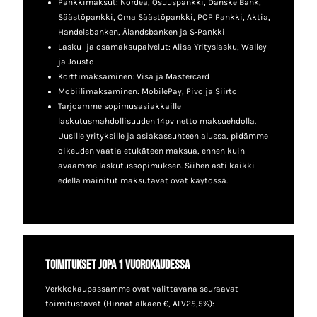
Pankkimaksut: Nordea, Osuuspankki, Danske Bank,
Säästöpankki, Oma Säästöpankki, POP Pankki, Aktia,
Handelsbanken, Ålandsbanken ja S-Pankki
Lasku- ja osamaksupalvelut: Alisa Yrityslasku, Walley
ja Jousto
Korttimaksaminen: Visa ja Mastercard
Mobiilimaksaminen: MobilePay, Pivo ja Siirto
Tarjoamme sopimusasiakkaille
laskutusmahdollisuuden 14pv netto maksuehdolla.
Uusille yrityksille ja asiakassuhteen alussa, pidämme
oikeuden vaatia etukäteen maksua, ennen kuin
avaamme laskutussopimuksen. Siihen asti kaikki
edellä mainitut maksutavat ovat käytössä.
Toimitukset jopa 1 vuorokaudessa
Verkkokaupassamme ovat valittavana seuraavat
toimitustavat (Hinnat alkaen €, ALV25,5%):