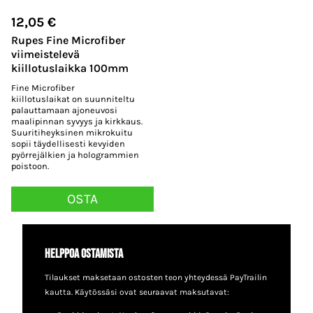
12,05
€
Rupes Fine Microfiber
viimeistelevä
kiillotuslaikka 100mm
Fine Microfiber
kiillotuslaikat on suunniteltu
palauttamaan ajoneuvosi
maalipinnan syvyys ja kirkkaus.
Suuritiheyksinen mikrokuitu
sopii täydellisesti kevyiden
pyörrejälkien ja hologrammien
poistoon.
OSTA
Helppoa ostamista
Tilaukset maksetaan ostosten teon yhteydessä PayTrailin
kautta. Käytössäsi ovat seuraavat maksutavat: