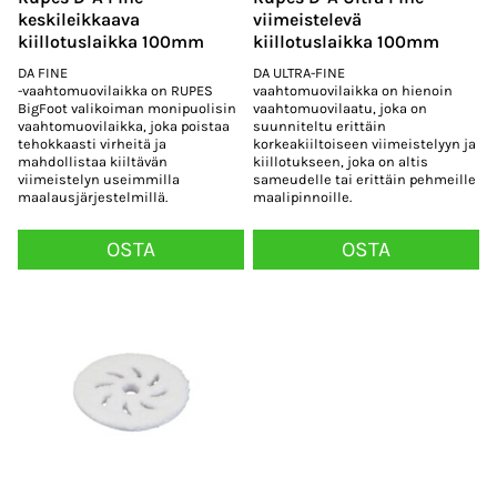
keskileikkaava
viimeistelevä
kiillotuslaikka 100mm
kiillotuslaikka 100mm
DA FINE
DA ULTRA-FINE
-vaahtomuovilaikka on RUPES
vaahtomuovilaikka on hienoin
BigFoot valikoiman monipuolisin
vaahtomuovilaatu, joka on
vaahtomuovilaikka, joka poistaa
suunniteltu erittäin
tehokkaasti virheitä ja
korkeakiiltoiseen viimeistelyyn ja
mahdollistaa kiiltävän
kiillotukseen, joka on altis
viimeistelyn useimmilla
sameudelle tai erittäin pehmeille
maalausjärjestelmillä.
maalipinnoille.
OSTA
OSTA