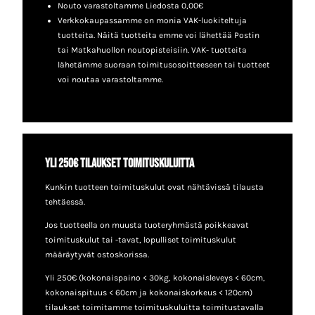
Nouto varastoltamme Liedosta 0,00€
Verkkokaupassamme on monia VAK-luokiteltuja
tuotteita. Näitä tuotteita emme voi lähettää Postin
tai Matkahuollon noutopisteisiin. VAK- tuotteita
lähetämme suoraan toimitusosoitteeseen tai tuotteet
voi noutaa varastoltamme.
Yli 250€ tilaukset toimituskuluitta
Kunkin tuotteen toimituskulut ovat nähtävissä tilausta
tehtäessä.
Jos tuotteella on muusta tuoteryhmästä poikkeavat
toimituskulut tai -tavat, lopulliset toimituskulut
määräytyvät ostoskorissa.
Yli 250€ (kokonaispaino < 30kg, kokonaisleveys < 60cm,
kokonaispituus < 60cm ja kokonaiskorkeus < 120cm)
tilaukset toimitamme toimituskuluitta toimitustavalla