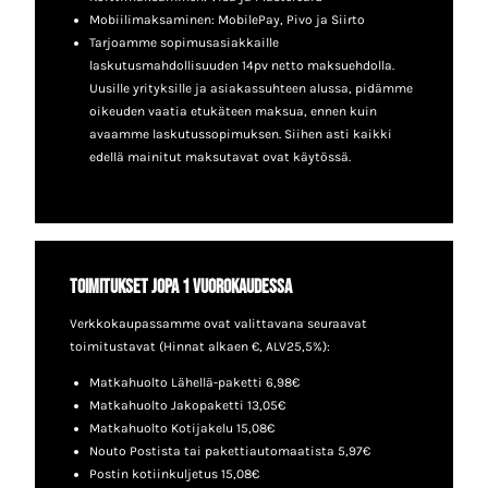
Mobiilimaksaminen: MobilePay, Pivo ja Siirto
Tarjoamme sopimusasiakkaille
laskutusmahdollisuuden 14pv netto maksuehdolla.
Uusille yrityksille ja asiakassuhteen alussa, pidämme
oikeuden vaatia etukäteen maksua, ennen kuin
avaamme laskutussopimuksen. Siihen asti kaikki
edellä mainitut maksutavat ovat käytössä.
Toimitukset jopa 1 vuorokaudessa
Verkkokaupassamme ovat valittavana seuraavat
toimitustavat (Hinnat alkaen €, ALV25,5%):
Matkahuolto Lähellä-paketti 6,98€
Matkahuolto Jakopaketti 13,05€
Matkahuolto Kotijakelu 15,08€
Nouto Postista tai pakettiautomaatista 5,97€
Postin kotiinkuljetus 15,08€