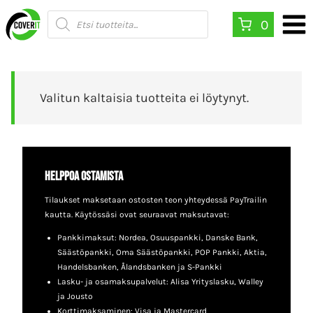
Siirry
Products
0
search
sisältöön
Valitun kaltaisia tuotteita ei löytynyt.
Helppoa ostamista
Tilaukset maksetaan ostosten teon yhteydessä PayTrailin
kautta. Käytössäsi ovat seuraavat maksutavat:
Pankkimaksut: Nordea, Osuuspankki, Danske Bank,
Säästöpankki, Oma Säästöpankki, POP Pankki, Aktia,
Handelsbanken, Ålandsbanken ja S-Pankki
Lasku- ja osamaksupalvelut: Alisa Yrityslasku, Walley
ja Jousto
Korttimaksaminen: Visa ja Mastercard