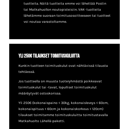
tuotteita. Näitä tuotteita emme voi lähettää Postin
tai Matkahuollon noutopisteisiin. VAK- tuotteita
lähetämme suoraan toimitusosoitteeseen tai tuotteet
voi noutaa varastoltamme.
Yli 250€ tilaukset toimituskuluitta
Kunkin tuotteen toimituskulut ovat nähtävissä tilausta
tehtäessä.
Jos tuotteella on muusta tuoteryhmästä poikkeavat
toimituskulut tai -tavat, lopulliset toimituskulut
määräytyvät ostoskorissa.
Yli 250€ (kokonaispaino < 30kg, kokonaisleveys < 60cm,
kokonaispituus < 60cm ja kokonaiskorkeus < 120cm)
tilaukset toimitamme toimituskuluitta toimitustavalla
Matkahuolto Lähellä-paketti.