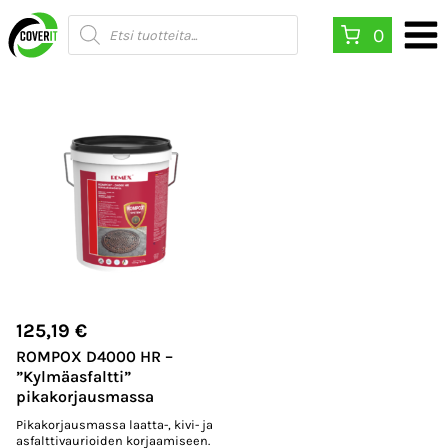
Siirry
Products
0
search
sisältöön
125,19
€
ROMPOX D4000 HR –
”Kylmäasfaltti”
pikakorjausmassa
Pikakorjausmassa laatta-, kivi- ja
asfalttivaurioiden korjaamiseen.