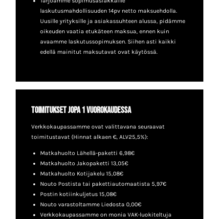
Tarjoamme sopimusasiakkaille
laskutusmahdollisuuden 14pv netto maksuehdolla.
Uusille yrityksille ja asiakassuhteen alussa, pidämme
oikeuden vaatia etukäteen maksua, ennen kuin
avaamme laskutussopimuksen. Siihen asti kaikki
edellä mainitut maksutavat ovat käytössä.
Toimitukset jopa 1 vuorokaudessa
Verkkokaupassamme ovat valittavana seuraavat
toimitustavat (Hinnat alkaen €, ALV25,5%):
Matkahuolto Lähellä-paketti 6,98€
Matkahuolto Jakopaketti 13,05€
Matkahuolto Kotijakelu 15,08€
Nouto Postista tai pakettiautomaatista 5,97€
Postin kotiinkuljetus 15,08€
Nouto varastoltamme Liedosta 0,00€
Verkkokaupassamme on monia VAK-luokiteltuja