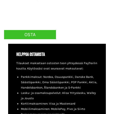
OSTA
Tällä
tuotteella
Helppoa ostamista
on
Tilaukset maksetaan ostosten teon yhteydessä PayTrailin
useampi
kautta. Käytössäsi ovat seuraavat maksutavat:
muunnelma.
Pankkimaksut: Nordea, Osuuspankki, Danske Bank,
Voit
Säästöpankki, Oma Säästöpankki, POP Pankki, Aktia,
Handelsbanken, Ålandsbanken ja S-Pankki
tehdä
Lasku- ja osamaksupalvelut: Alisa Yrityslasku, Walley
valinnat
ja Jousto
Korttimaksaminen: Visa ja Mastercard
tuotteen
Mobiilimaksaminen: MobilePay, Pivo ja Siirto
sivulla.