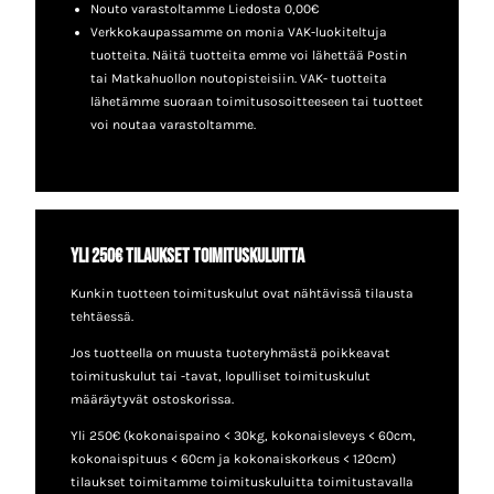
Nouto varastoltamme Liedosta 0,00€
Verkkokaupassamme on monia VAK-luokiteltuja
tuotteita. Näitä tuotteita emme voi lähettää Postin
tai Matkahuollon noutopisteisiin. VAK- tuotteita
lähetämme suoraan toimitusosoitteeseen tai tuotteet
voi noutaa varastoltamme.
Yli 250€ tilaukset toimituskuluitta
Kunkin tuotteen toimituskulut ovat nähtävissä tilausta
tehtäessä.
Jos tuotteella on muusta tuoteryhmästä poikkeavat
toimituskulut tai -tavat, lopulliset toimituskulut
määräytyvät ostoskorissa.
Yli 250€ (kokonaispaino < 30kg, kokonaisleveys < 60cm,
kokonaispituus < 60cm ja kokonaiskorkeus < 120cm)
tilaukset toimitamme toimituskuluitta toimitustavalla