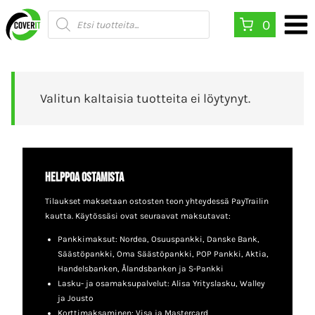
Siirry
Products
0
search
sisältöön
Valitun kaltaisia tuotteita ei löytynyt.
Helppoa ostamista
Tilaukset maksetaan ostosten teon yhteydessä PayTrailin
kautta. Käytössäsi ovat seuraavat maksutavat:
Pankkimaksut: Nordea, Osuuspankki, Danske Bank,
Säästöpankki, Oma Säästöpankki, POP Pankki, Aktia,
Handelsbanken, Ålandsbanken ja S-Pankki
Lasku- ja osamaksupalvelut: Alisa Yrityslasku, Walley
ja Jousto
Korttimaksaminen: Visa ja Mastercard