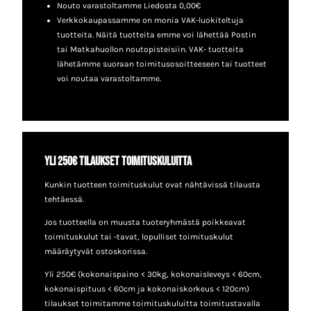
Nouto varastoltamme Liedosta 0,00€
Verkkokaupassamme on monia VAK-luokiteltuja
tuotteita. Näitä tuotteita emme voi lähettää Postin
tai Matkahuollon noutopisteisiin. VAK- tuotteita
lähetämme suoraan toimitusosoitteeseen tai tuotteet
voi noutaa varastoltamme.
Yli 250€ tilaukset toimituskuluitta
Kunkin tuotteen toimituskulut ovat nähtävissä tilausta
tehtäessä.
Jos tuotteella on muusta tuoteryhmästä poikkeavat
toimituskulut tai -tavat, lopulliset toimituskulut
määräytyvät ostoskorissa.
Yli 250€ (kokonaispaino < 30kg, kokonaisleveys < 60cm,
kokonaispituus < 60cm ja kokonaiskorkeus < 120cm)
tilaukset toimitamme toimituskuluitta toimitustavalla