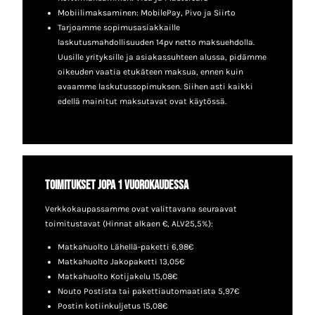
Mobiilimaksaminen: MobilePay, Pivo ja Siirto
Tarjoamme sopimusasiakkaille
laskutusmahdollisuuden 14pv netto maksuehdolla.
Uusille yrityksille ja asiakassuhteen alussa, pidämme
oikeuden vaatia etukäteen maksua, ennen kuin
avaamme laskutussopimuksen. Siihen asti kaikki
edellä mainitut maksutavat ovat käytössä.
Toimitukset jopa 1 vuorokaudessa
Verkkokaupassamme ovat valittavana seuraavat
toimitustavat (Hinnat alkaen €, ALV25,5%):
Matkahuolto Lähellä-paketti 6,98€
Matkahuolto Jakopaketti 13,05€
Matkahuolto Kotijakelu 15,08€
Nouto Postista tai pakettiautomaatista 5,97€
Postin kotiinkuljetus 15,08€