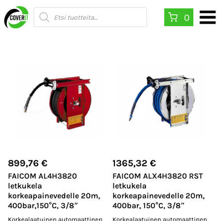
Siirry
Products
0
search
sisältöön
899,76
€
1365,32
€
FAICOM AL4H3820
FAICOM ALX4H3820 RST
letkukela
letkukela
korkeapainevedelle 20m,
korkeapainevedelle 20m,
400bar,150°C, 3/8″
400bar, 150°C, 3/8″
Korkealaatuinen automaattinen
Korkealaatuinen automaattinen