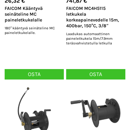
26,32
€
741,87
€
FAICOM Kääntyvä
FAICOM MC4H5115
seinäteline MC
letkukela
paineletkukelalle
korkeapainevedelle 15m,
400bar, 150°C, 3/8″
180° kääntyvä seinäteline MC
paineletkukelalle.
Laadukas automaattinen
paineletkukela 15m/7.9mm
teräsvahvistetulla letkulla
OSTA
OSTA