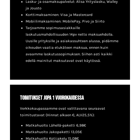
Lasku- ja osamaksupalvelut: Alisa Yrityslasku, Walley
ja Jousto
Korttimaksaminen: Visa ja Mastercard
Mobiilimaksaminen: MobilePay, Pivo ja Siirto
Tarjoamme sopimusasiakkaille
laskutusmahdollisuuden 14pv netto maksuehdolla.
Uusille yrityksille ja asiakassuhteen alussa, pidämme
oikeuden vaatia etukäteen maksua, ennen kuin
avaamme laskutussopimuksen. Siihen asti kaikki
edellä mainitut maksutavat ovat käytössä.
Toimitukset jopa 1 vuorokaudessa
Verkkokaupassamme ovat valittavana seuraavat
toimitustavat (Hinnat alkaen €, ALV25,5%):
Matkahuolto Lähellä-paketti 6,98€
Matkahuolto Jakopaketti 13,05€
Matkahuolto Kotijakelu 15,08€