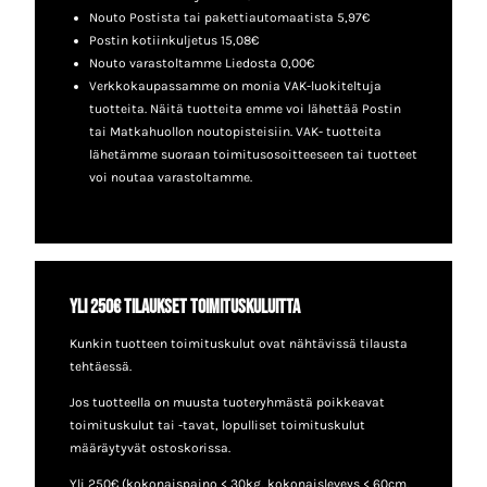
Nouto Postista tai pakettiautomaatista 5,97€
Postin kotiinkuljetus 15,08€
Nouto varastoltamme Liedosta 0,00€
Verkkokaupassamme on monia VAK-luokiteltuja
tuotteita. Näitä tuotteita emme voi lähettää Postin
tai Matkahuollon noutopisteisiin. VAK- tuotteita
lähetämme suoraan toimitusosoitteeseen tai tuotteet
voi noutaa varastoltamme.
Yli 250€ tilaukset toimituskuluitta
Kunkin tuotteen toimituskulut ovat nähtävissä tilausta
tehtäessä.
Jos tuotteella on muusta tuoteryhmästä poikkeavat
toimituskulut tai -tavat, lopulliset toimituskulut
määräytyvät ostoskorissa.
Yli 250€ (kokonaispaino < 30kg, kokonaisleveys < 60cm,