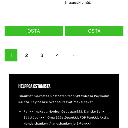
hitsauskipinät.
OSTA
OSTA
1
2
3
4
→
Helppoa ostamista
Tilaukset maksetaan ostosten teon yhteydessä PayTrailin
kautta. Käytössäsi ovat seuraavat maksutavat:
Pankkimaksut: Nordea, Osuuspankki, Danske Bank,
Säästöpankki, Oma Säästöpankki, POP Pankki, Aktia,
Handelsbanken, Ålandsbanken ja S-Pankki