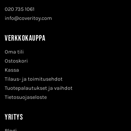
020 735 1061
info@coveritoy.com
Verkkokauppa
Oma tili
Ostoskori
Kassa
Tilaus- ja toimitusehdot
Tuotepalautukset ja vaihdot
Tietosuojaseloste
Yritys
Blogi