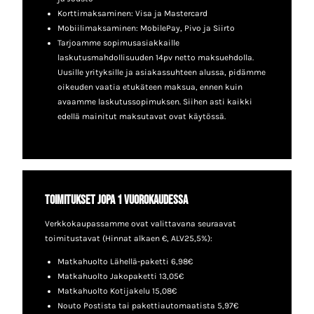
Korttimaksaminen: Visa ja Mastercard
Mobiilimaksaminen: MobilePay, Pivo ja Siirto
Tarjoamme sopimusasiakkaille
laskutusmahdollisuuden 14pv netto maksuehdolla.
Uusille yrityksille ja asiakassuhteen alussa, pidämme
oikeuden vaatia etukäteen maksua, ennen kuin
avaamme laskutussopimuksen. Siihen asti kaikki
edellä mainitut maksutavat ovat käytössä.
Toimitukset jopa 1 vuorokaudessa
Verkkokaupassamme ovat valittavana seuraavat
toimitustavat (Hinnat alkaen €, ALV25,5%):
Matkahuolto Lähellä-paketti 6,98€
Matkahuolto Jakopaketti 13,05€
Matkahuolto Kotijakelu 15,08€
Nouto Postista tai pakettiautomaatista 5,97€