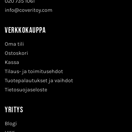
020 735 1061
info@coveritoy.com
Verkkokauppa
Oma tili
Ostoskori
Kassa
Tilaus- ja toimitusehdot
Tuotepalautukset ja vaihdot
Tietosuojaseloste
Yritys
Blogi