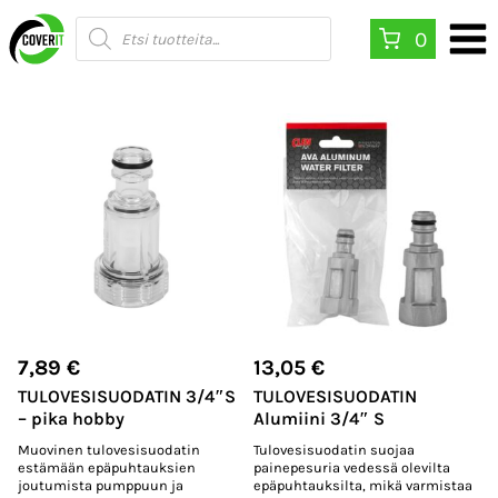
Siirry
Products
0
search
sisältöön
7,89
€
13,05
€
TULOVESISUODATIN 3/4″S
TULOVESISUODATIN
– pika hobby
Alumiini 3/4″ S
Muovinen tulovesisuodatin
Tulovesisuodatin suojaa
estämään epäpuhtauksien
painepesuria vedessä olevilta
joutumista pumppuun ja
epäpuhtauksilta, mikä varmistaa