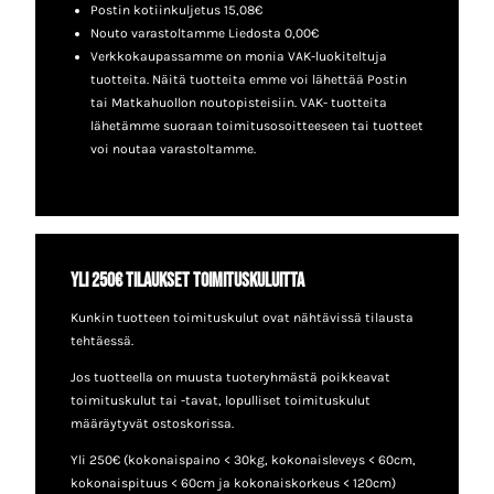
Postin kotiinkuljetus 15,08€
Nouto varastoltamme Liedosta 0,00€
Verkkokaupassamme on monia VAK-luokiteltuja
tuotteita. Näitä tuotteita emme voi lähettää Postin
tai Matkahuollon noutopisteisiin. VAK- tuotteita
lähetämme suoraan toimitusosoitteeseen tai tuotteet
voi noutaa varastoltamme.
Yli 250€ tilaukset toimituskuluitta
Kunkin tuotteen toimituskulut ovat nähtävissä tilausta
tehtäessä.
Jos tuotteella on muusta tuoteryhmästä poikkeavat
toimituskulut tai -tavat, lopulliset toimituskulut
määräytyvät ostoskorissa.
Yli 250€ (kokonaispaino < 30kg, kokonaisleveys < 60cm,
kokonaispituus < 60cm ja kokonaiskorkeus < 120cm)