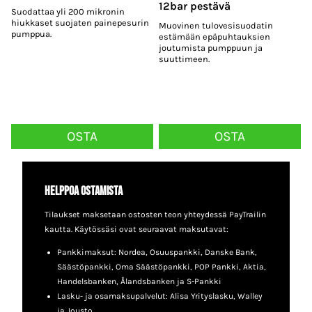
12bar pestävä
Suodattaa yli 200 mikronin
hiukkaset suojaten painepesurin
Muovinen tulovesisuodatin
pumppua.
estämään epäpuhtauksien
joutumista pumppuun ja
suuttimeen.
OSTA
OSTA
Helppoa ostamista
Tilaukset maksetaan ostosten teon yhteydessä PayTrailin
kautta. Käytössäsi ovat seuraavat maksutavat:
Pankkimaksut: Nordea, Osuuspankki, Danske Bank,
Säästöpankki, Oma Säästöpankki, POP Pankki, Aktia,
Handelsbanken, Ålandsbanken ja S-Pankki
Lasku- ja osamaksupalvelut: Alisa Yrityslasku, Walley
ja Jousto