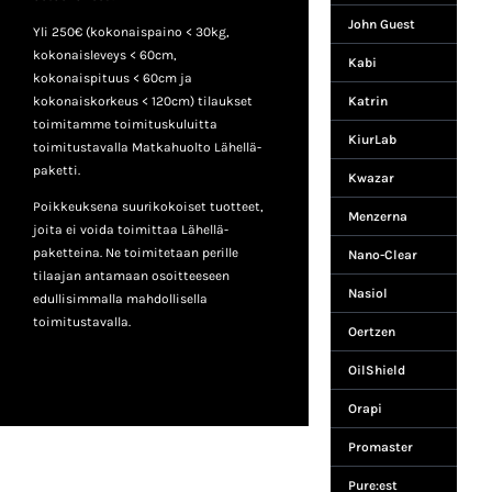
John Guest
Yli 250€ (kokonaispaino < 30kg,
kokonaisleveys < 60cm,
Kabi
kokonaispituus < 60cm ja
kokonaiskorkeus < 120cm) tilaukset
Katrin
toimitamme toimituskuluitta
KiurLab
toimitustavalla Matkahuolto Lähellä-
paketti.
Kwazar
Poikkeuksena suurikokoiset tuotteet,
Menzerna
joita ei voida toimittaa Lähellä-
paketteina. Ne toimitetaan perille
Nano-Clear
tilaajan antamaan osoitteeseen
Nasiol
edullisimmalla mahdollisella
toimitustavalla.
Oertzen
OilShield
Orapi
Promaster
Pure:est