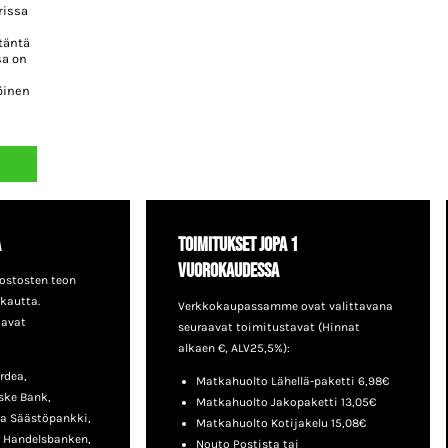
rissa
täntä
sa on
öinen
a
Toimitukset jopa 1
vuorokaudessa
ostosten teon
 kautta.
Verkkokaupassamme ovat valittavana
aavat
seuraavat toimitustavat (Hinnat
alkaen €, ALV25,5%):
rdea,
Matkahuolto Lähellä-paketti 6,98€
ske Bank,
Matkahuolto Jakopaketti 13,05€
a Säästöpankki,
Matkahuolto Kotijakelu 15,08€
, Handelsbanken,
Nouto Postista tai