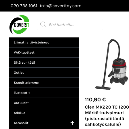
Siirry
020 735 1061
info@coveritoy.com
sisältöön
Products
search
Liimat ja tiivisteineet
VAK-tuotteet
Sitä sun tätä
Outlet
Suosittelemme
Tuotesetit
110,90
€
Uutuudet
Clen MK220 TC 120
Märkä-kuivaimuri
AdBlue
(pistorasialiitäntä
Aerosolit
sähkötyökalulle)