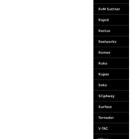
R+M Suttner
Rapid
Rectus
Reelworks
Romex
Ruko
Rupes
Seko
SlipAway
Surface
Tornador
V-TAC