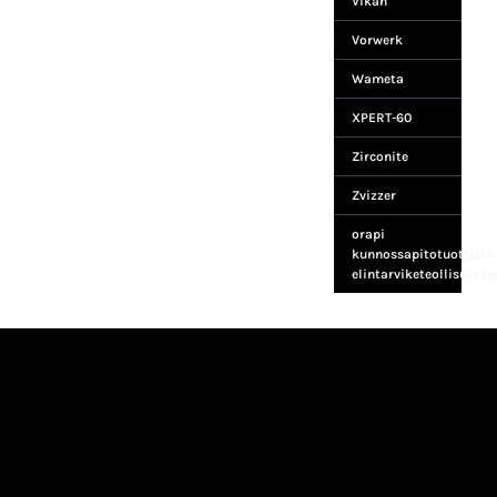
Vikan
Vorwerk
Wameta
XPERT-60
Zirconite
Zvizzer
orapi
kunnossapitotuotteita
elintarviketeollisuutee