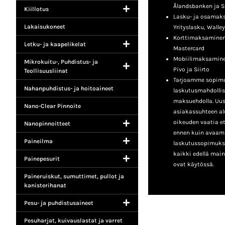
Ålandsbanken ja S
Kiillotus
Lasku- ja osamaksu
Lakaisukoneet
Yrityslasku, Walley
Korttimaksaminen:
Letku- ja kaapelikelat
Mastercard
Mobiilimaksamine
Mikrokuitu-, Puhdistus- ja
Pivo ja Siirto
Teollisuusliinat
Tarjoamme sopimu
Nahanpuhdistus- ja hoitoaineet
laskutusmahdollis
maksuehdolla. Uusil
Nano-Clear Pinnoite
asiakassuhteen a
oikeuden vaatia e
Nanopinnoitteet
ennen kuin avaa
Paineilma
laskutussopimukse
kaikki edellä mai
Painepesurit
ovat käytössä.
Paineruiskut, sumuttimet, pullot ja
kanisterihanat
Pesu- ja puhdistusaineet
Pesuharjat, kuivauslastat ja varret