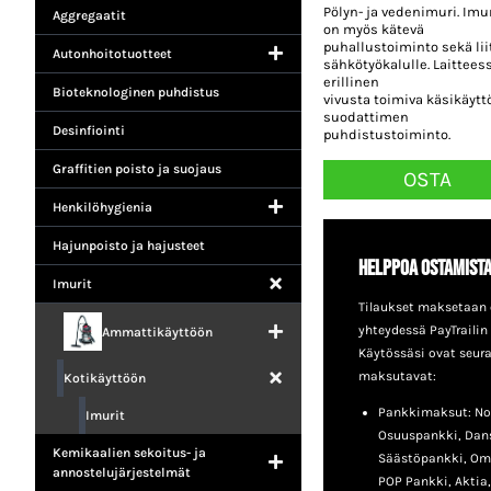
Pölyn- ja vedenimuri. Imu
Aggregaatit
on myös kätevä
puhallustoiminto sekä lii
Autonhoitotuotteet
sähkötyökalulle. Laittees
erillinen
Bioteknologinen puhdistus
vivusta toimiva käsikäytt
suodattimen
Desinfiointi
puhdistustoiminto.
Graffitien poisto ja suojaus
OSTA
Henkilöhygienia
Hajunpoisto ja hajusteet
Helppoa ostamist
Imurit
Tilaukset maksetaan 
yhteydessä PayTrailin
Ammattikäyttöön
Käytössäsi ovat seur
maksutavat:
Kotikäyttöön
Pankkimaksut: No
Imurit
Osuuspankki, Dan
Kemikaalien sekoitus- ja
Säästöpankki, Om
annostelujärjestelmät
POP Pankki, Aktia