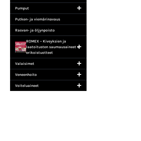
Pumput
Putken- ja viemärinavaus
Rasvan- ja öljynpoisto
ROMEX – Kiveyksien ja
laatoitusten saumausaineet +
erikoistuotteet
Valaisimet
Veneenhoito
Voiteluaineet