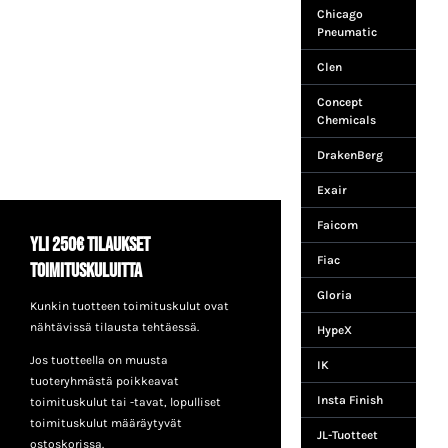
Chicago
Pneumatic
Clen
Concept
Chemicals
DrakenBerg
Exair
Faicom
Yli 250€ tilaukset
Fiac
toimituskuluitta
Gloria
Kunkin tuotteen toimituskulut ovat
nähtävissä tilausta tehtäessä.
HypeX
Jos tuotteella on muusta
IK
tuoteryhmästä poikkeavat
Insta Finish
toimituskulut tai -tavat, lopulliset
toimituskulut määräytyvät
JL-Tuotteet
ostoskorissa.