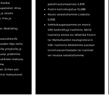
-Pankki
pakettiautomaatista 5,97€
palvelut: Alisa
Postin kotiinkuljetus 15,08€
 ja Jousto
Nouto varastoltamme Liedosta
 Visa ja
0,00€
Verkkokaupassamme on monia
n: MobilePay,
VAK-luokiteltuja tuotteita. Näitä
tuotteita emme voi lähettää Postin
sasiakkaille
tai Matkahuollon noutopisteisiin.
uuden 14pv netto
VAK- tuotteita lähetämme suoraan
le yrityksille ja
toimitusosoitteeseen tai tuotteet
lussa, pidämme
voi noutaa varastoltamme.
tukäteen maksua,
mme
n. Siihen asti
nitut maksutavat