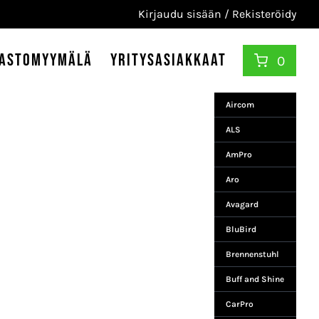
Kirjaudu sisään / Rekisteröidy
astomyymälä
Yritysasiakkaat
0
Aircom
ALS
AmPro
Aro
Avagard
BluBird
Brennenstuhl
Buff and Shine
CarPro