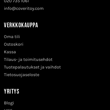
020 735 1061
info@coveritoy.com
Verkkokauppa
Oma tili
Ostoskori
Kassa
Tilaus- ja toimitusehdot
Tuotepalautukset ja vaihdot
Tietosuojaseloste
Yritys
Blogi