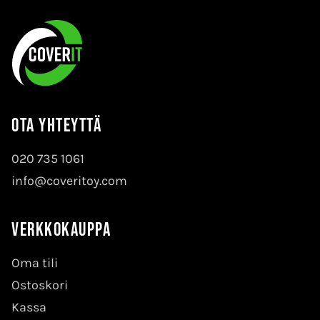
Ota yhteyttä
020 735 1061
info@coveritoy.com
Verkkokauppa
Oma tili
Ostoskori
Kassa