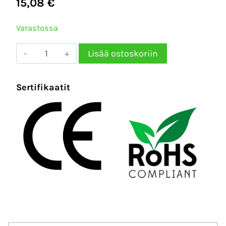
15,08
€
Varastossa
LIIKETUNNISTIN-
Lisää ostoskoriin
HÄMÄRÄKYTKIN
E27
Sertifikaatit
kannalla
määrä