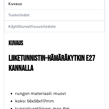
Kuvaus
Tuotetiedot
Käyttöturvallisuustiedote
Kuvaus
LIIKETUNNISTIN-HÄMÄRÄKYTKIN E27
KANNALLA
rungon materiaali: muovi
koko: 56x56x117mm
tunnistusetäisyys: max. 6m