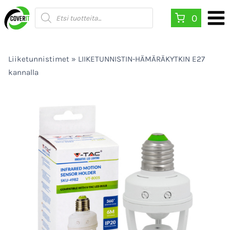
Siirry
Products
0
search
sisältöön
Liiketunnistimet
»
LIIKETUNNISTIN-HÄMÄRÄKYTKIN E27
kannalla