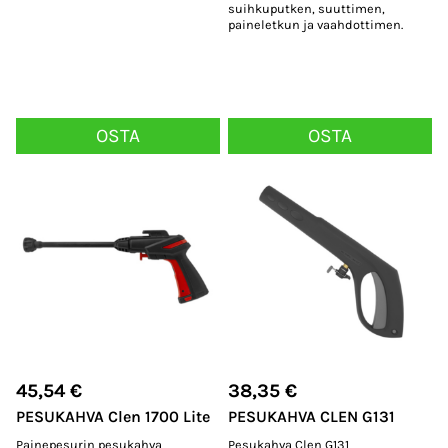
suihkuputken, suuttimen,
paineletkun ja vaahdottimen.
OSTA
OSTA
45,54
€
38,35
€
PESUKAHVA Clen 1700 Lite
PESUKAHVA CLEN G131
Painepesurin pesukahva
Pesukahva Clen G131