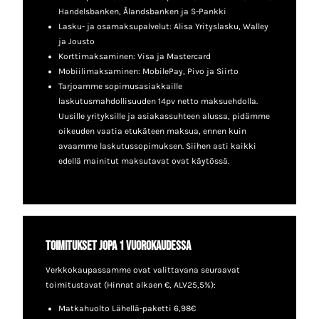
Handelsbanken, Ålandsbanken ja S-Pankki
Lasku- ja osamaksupalvelut: Alisa Yrityslasku, Walley
ja Jousto
Korttimaksaminen: Visa ja Mastercard
Mobiilimaksaminen: MobilePay, Pivo ja Siirto
Tarjoamme sopimusasiakkaille
laskutusmahdollisuuden 14pv netto maksuehdolla.
Uusille yrityksille ja asiakassuhteen alussa, pidämme
oikeuden vaatia etukäteen maksua, ennen kuin
avaamme laskutussopimuksen. Siihen asti kaikki
edellä mainitut maksutavat ovat käytössä.
Toimitukset jopa 1 vuorokaudessa
Verkkokaupassamme ovat valittavana seuraavat
toimitustavat (Hinnat alkaen €, ALV25,5%):
Matkahuolto Lähellä-paketti 6,98€