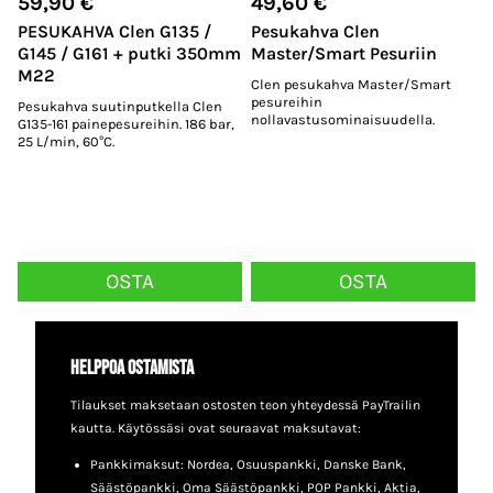
59,90
€
49,60
€
PESUKAHVA Clen G135 /
Pesukahva Clen
G145 / G161 + putki 350mm
Master/Smart Pesuriin
M22
Clen pesukahva Master/Smart
pesureihin
Pesukahva suutinputkella Clen
nollavastusominaisuudella.
G135-161 painepesureihin. 186 bar,
25 L/min, 60°C.
OSTA
OSTA
Helppoa ostamista
Tilaukset maksetaan ostosten teon yhteydessä PayTrailin
kautta. Käytössäsi ovat seuraavat maksutavat:
Pankkimaksut: Nordea, Osuuspankki, Danske Bank,
Säästöpankki, Oma Säästöpankki, POP Pankki, Aktia,