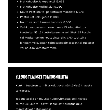
Matkahuolto Jakopaketti 13,05€
Matkahuolto Kotijakelu 15,08€
Nouto Postista tai pakettiautomaatista 5,97€
Postin kotiinkuljetus 15,08€
Nouto varastoltamme Liedosta 0,00€
Verkkokaupassamme on monia VAK-luokiteltuja
tuotteita. Näitä tuotteita emme voi lähettää Postin
tai Matkahuollon noutopisteisiin. VAK- tuotteita
lähetämme suoraan toimitusosoitteeseen tai tuotteet
voi noutaa varastoltamme.
Yli 250€ tilaukset toimituskuluitta
Kunkin tuotteen toimituskulut ovat nähtävissä tilausta
tehtäessä.
Jos tuotteella on muusta tuoteryhmästä poikkeavat
toimituskulut tai -tavat, lopulliset toimituskulut
määräytyvät ostoskorissa.