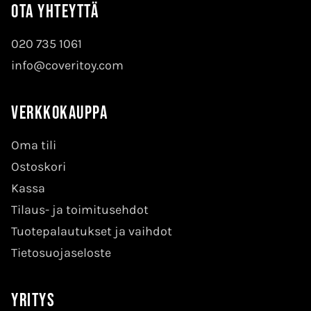
Ota yhteyttä
020 735 1061
info@coveritoy.com
Verkkokauppa
Oma tili
Ostoskori
Kassa
Tilaus- ja toimitusehdot
Tuotepalautukset ja vaihdot
Tietosuojaseloste
Yritys