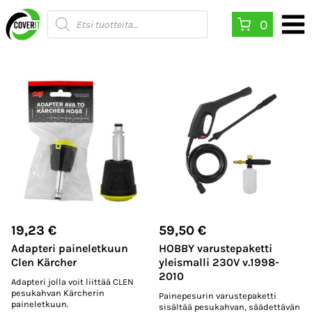
Siirry
Products
0
search
sisältöön
19,23
€
59,50
€
Adapteri paineletkuun
HOBBY varustepaketti
Clen Kärcher
yleismalli 230V v.1998-
2010
Adapteri jolla voit liittää CLEN
pesukahvan Kärcherin
Painepesurin varustepaketti
paineletkuun.
sisältää pesukahvan, säädettävän