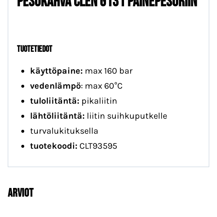
PESUKAHVA CLEN G131 PAINEPESURIIN
TUOTETIEDOT
käyttöpaine:
max 160 bar
vedenlämpö
: max 60°C
tuloliitäntä:
pikaliitin
lähtöliitäntä:
liitin suihkuputkelle
turvalukituksella
tuotekoodi:
CLT93595
Arviot