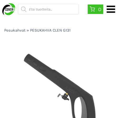
Siirry
Products
0
search
sisältöön
Pesukahvat
»
PESUKAHVA CLEN G131