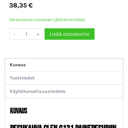
38,35
€
Varastossa (voidaan jälkitoimittaa)
PESUKAHVA
Lisää ostoskoriin
CLEN
G131
määrä
Kuvaus
Tuotetiedot
Käyttöturvallisuustiedote
Kuvaus