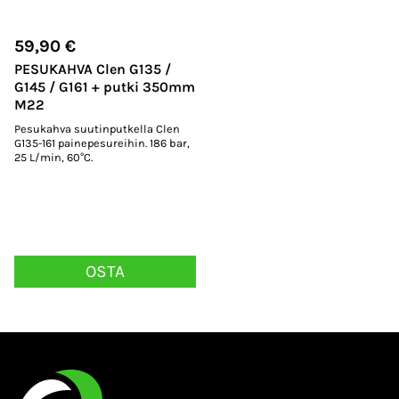
59,90
€
PESUKAHVA Clen G135 /
G145 / G161 + putki 350mm
M22
Pesukahva suutinputkella Clen
G135-161 painepesureihin. 186 bar,
25 L/min, 60°C.
OSTA