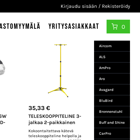
Kirjaudu sisään / Rekisteröidy
astomyymälä
Yritysasiakkaat
0
Aircom
ALS
AmPro
Aro
Avagard
BluBird
35,33
€
Brennenstuhl
 6W
TELESKOOPPITELINE 3-
D-
jalkaa 2-paikkainen
Buff and Shine
Kokoontaitettava kätevä
CarPro
teleskooppiteline helpolla ja