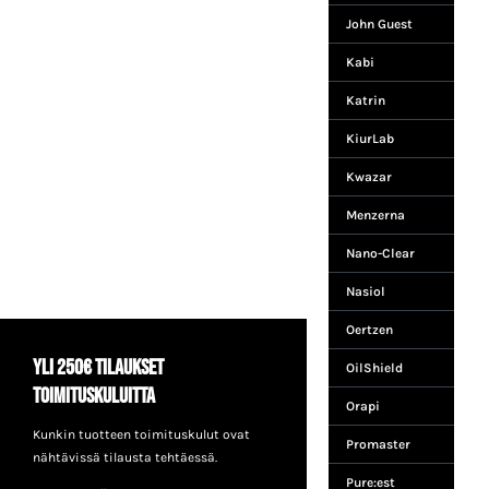
John Guest
Kabi
Katrin
KiurLab
Kwazar
Menzerna
Nano-Clear
Nasiol
Oertzen
Yli 250€ tilaukset
OilShield
toimituskuluitta
Orapi
Kunkin tuotteen toimituskulut ovat
Promaster
nähtävissä tilausta tehtäessä.
Pure:est