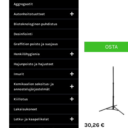
Aggregaatit
Autonhoitotuotteet
Bioteknologinen puhdistus
Desinfiointi
Graffitien poisto ja suojaus
OSTA
Henkilöhygienia
Hajunpoisto ja hajusteet
Imurit
Kemikaalien sekoitus- ja
annostelujärjestelmät
Kiillotus
Lakaisukoneet
Letku- ja kaapelikelat
30,26
€