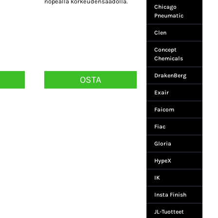
nopealla korkeudensäädöllä.
Chicago
Pneumatic
Clen
Concept
Chemicals
DrakenBerg
OSTA
Exair
Faicom
Fiac
Gloria
HypeX
IK
Insta Finish
JL-Tuotteet