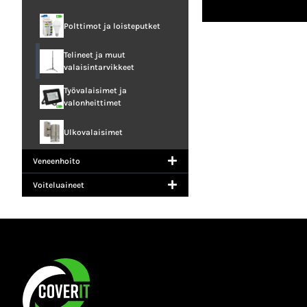
Polttimot ja loisteputket
Telineet ja muut
valaisintarvikkeet
Työvalaisimet ja
valonheittimet
Ulkovalaisimet
Veneenhoito
Voiteluaineet