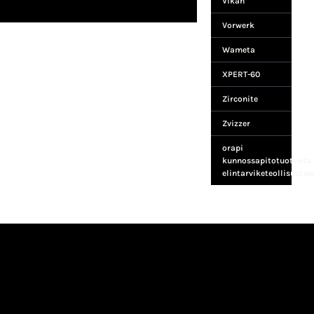
Vikan
Vorwerk
Wameta
XPERT-60
Zirconite
Zvizzer
orapi
kunnossapitotuotteita
elintarviketeollisuutee