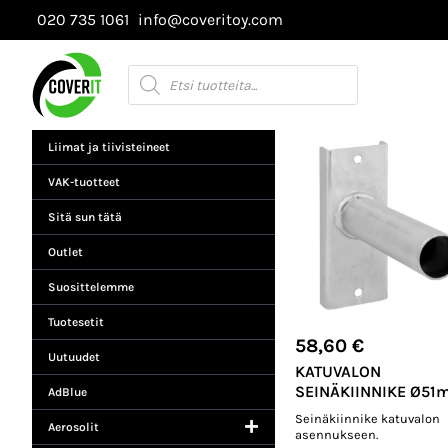
Siirry
020 735 1061
info@coveritoy.com
sisältöön
Products
search
Liimat ja tiivisteineet
VAK-tuotteet
Sitä sun tätä
Outlet
Suosittelemme
Tuotesetit
58,60
€
Uutuudet
KATUVALON
SEINÄKIINNIKE Ø51
AdBlue
Seinäkiinnike katuvalon
Aerosolit
asennukseen.