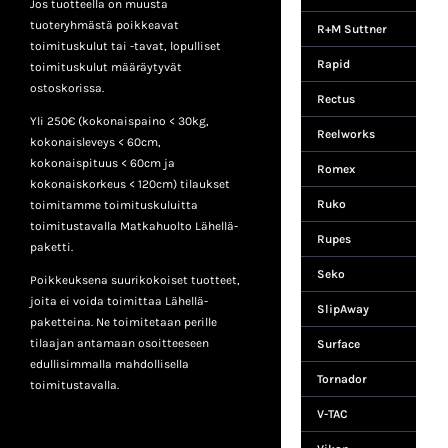
Jos tuotteella on muusta
tuoteryhmästä poikkeavat
R+M Suttner
toimituskulut tai -tavat, lopulliset
Rapid
toimituskulut määräytyvät
ostoskorissa.
Rectus
Yli 250€ (kokonaispaino < 30kg,
Reelworks
kokonaisleveys < 60cm,
kokonaispituus < 60cm ja
Romex
kokonaiskorkeus < 120cm) tilaukset
Ruko
toimitamme toimituskuluitta
toimitustavalla Matkahuolto Lähellä-
Rupes
paketti.
Seko
Poikkeuksena suurikokoiset tuotteet,
joita ei voida toimittaa Lähellä-
SlipAway
paketteina. Ne toimitetaan perille
tilaajan antamaan osoitteeseen
Surface
edullisimmalla mahdollisella
Tornador
toimitustavalla.
V-TAC