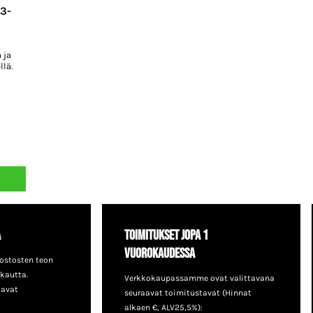
3-
 ja
lä.
a
Toimitukset jopa 1
vuorokaudessa
ostosten teon
 kautta.
Verkkokaupassamme ovat valittavana
aavat
seuraavat toimitustavat (Hinnat
alkaen €, ALV25,5%):