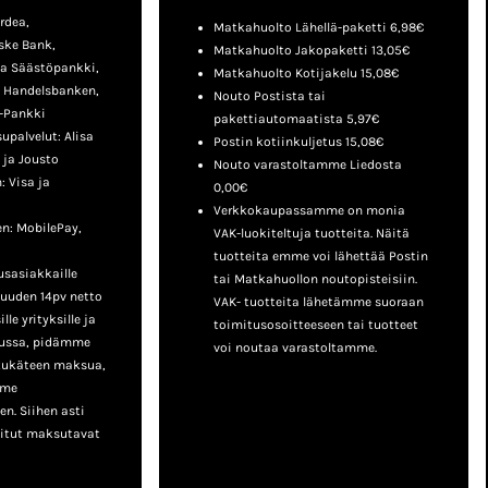
rdea,
Matkahuolto Lähellä-paketti 6,98€
ske Bank,
Matkahuolto Jakopaketti 13,05€
a Säästöpankki,
Matkahuolto Kotijakelu 15,08€
, Handelsbanken,
Nouto Postista tai
-Pankki
pakettiautomaatista 5,97€
palvelut: Alisa
Postin kotiinkuljetus 15,08€
 ja Jousto
Nouto varastoltamme Liedosta
 Visa ja
0,00€
Verkkokaupassamme on monia
n: MobilePay,
VAK-luokiteltuja tuotteita. Näitä
tuotteita emme voi lähettää Postin
sasiakkaille
tai Matkahuollon noutopisteisiin.
uuden 14pv netto
VAK- tuotteita lähetämme suoraan
le yrityksille ja
toimitusosoitteeseen tai tuotteet
lussa, pidämme
voi noutaa varastoltamme.
tukäteen maksua,
mme
n. Siihen asti
nitut maksutavat