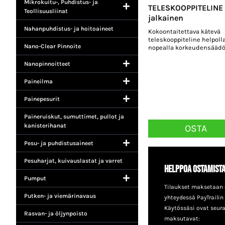
Mikrokuitu-, Puhdistus- ja
TELESKOOPPITELINE 
Teollisuusliinat
jalkainen
Nahanpuhdistus- ja hoitoaineet
Kokoontaitettava kätevä
teleskooppiteline helpolla
Nano-Clear Pinnoite
nopealla korkeudensäädöl
Nanopinnoitteet
Paineilma
Painepesurit
Paineruiskut, sumuttimet, pullot ja
kanisterihanat
OSTA
Pesu- ja puhdistusaineet
Pesuharjat, kuivauslastat ja varret
Helppoa ostamist
Pumput
Tilaukset maksetaan 
Putken- ja viemärinavaus
yhteydessä PayTrailin
Käytössäsi ovat seur
Rasvan- ja öljynpoisto
maksutavat: