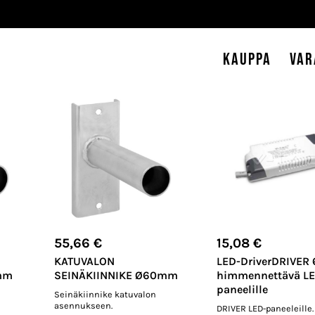
Kauppa
Var
55,66
€
15,08
€
KATUVALON
LED-DriverDRIVER
mm
SEINÄKIINNIKE Ø60mm
himmennettävä LE
paneelille
Seinäkiinnike katuvalon
asennukseen.
DRIVER LED-paneeleille.