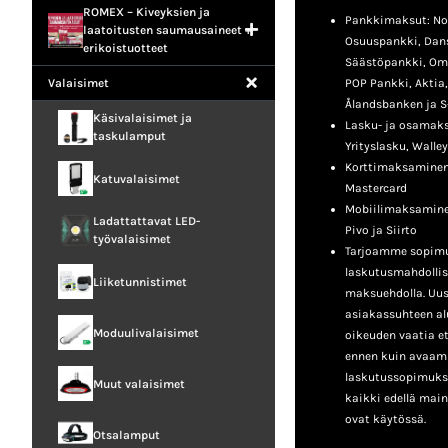
ROMEX – Kiveyksien ja
Pankkimaksut: No
laatoitusten saumausaineet +
Osuuspankki, Dan
erikoistuotteet
Säästöpankki, Om
Valaisimet
POP Pankki, Aktia
Ålandsbanken ja S
Käsivalaisimet ja
Lasku- ja osamaksu
taskulamput
Yrityslasku, Walley
Korttimaksaminen:
Katuvalaisimet
Mastercard
Mobiilimaksamine
Ladattattavat LED-
Pivo ja Siirto
työvalaisimet
Tarjoamme sopimu
laskutusmahdollis
Liiketunnistimet
maksuehdolla. Uusil
asiakassuhteen a
Moduulivalaisimet
oikeuden vaatia e
ennen kuin avaa
laskutussopimukse
Muut valaisimet
kaikki edellä mai
ovat käytössä.
Otsalamput