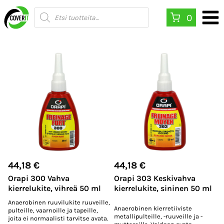
Siirry
Products
0
search
sisältöön
44,18
€
44,18
€
Orapi 300 Vahva
Orapi 303 Keskivahva
kierrelukite, vihreä 50 ml
kierrelukite, sininen 50 ml
Anaerobinen ruuvilukite ruuveille,
Anaerobinen kierretiiviste
pulteille, vaarnoille ja tapeille,
metallipulteille, -ruuveille ja -
joita ei normaalisti tarvitse avata.