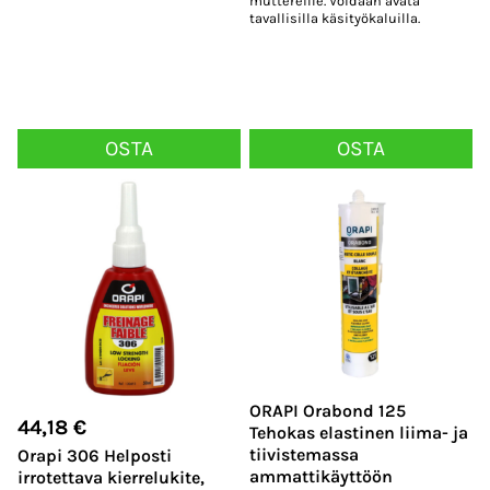
muttereille. Voidaan avata
tavallisilla käsityökaluilla.
OSTA
OSTA
ORAPI Orabond 125
44,18
€
Tehokas elastinen liima- ja
tiivistemassa
Orapi 306 Helposti
ammattikäyttöön
irrotettava kierrelukite,