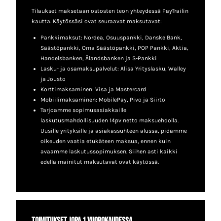
Tilaukset maksetaan ostosten teon yhteydessä PayTrailin
kautta. Käytössäsi ovat seuraavat maksutavat:
Pankkimaksut: Nordea, Osuuspankki, Danske Bank,
Säästöpankki, Oma Säästöpankki, POP Pankki, Aktia,
Handelsbanken, Ålandsbanken ja S-Pankki
Lasku- ja osamaksupalvelut: Alisa Yrityslasku, Walley
ja Jousto
Korttimaksaminen: Visa ja Mastercard
Mobiilimaksaminen: MobilePay, Pivo ja Siirto
Tarjoamme sopimusasiakkaille
laskutusmahdollisuuden 14pv netto maksuehdolla.
Uusille yrityksille ja asiakassuhteen alussa, pidämme
oikeuden vaatia etukäteen maksua, ennen kuin
avaamme laskutussopimuksen. Siihen asti kaikki
edellä mainitut maksutavat ovat käytössä.
Toimitukset jopa 1 vuorokaudessa