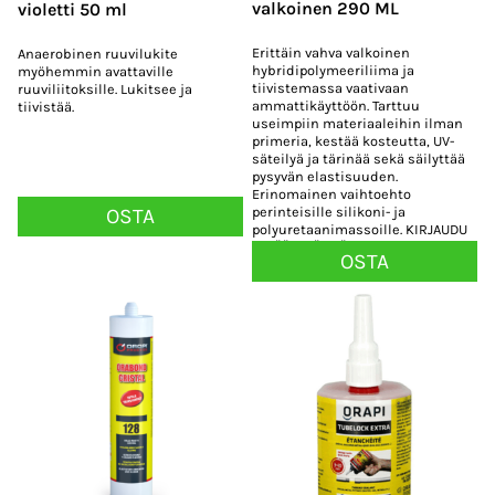
valkoinen 290 ML
violetti 50 ml
Erittäin vahva valkoinen
Anaerobinen ruuvilukite
hybridipolymeeriliima ja
myöhemmin avattaville
tiivistemassa vaativaan
ruuviliitoksille. Lukitsee ja
ammattikäyttöön. Tarttuu
tiivistää.
useimpiin materiaaleihin ilman
primeria, kestää kosteutta, UV-
säteilyä ja tärinää sekä säilyttää
pysyvän elastisuuden.
Erinomainen vaihtoehto
OSTA
perinteisille silikoni- ja
polyuretaanimassoille. KIRJAUDU
SISÄÄN NÄHDÄKSESI HINNAT!
OSTA