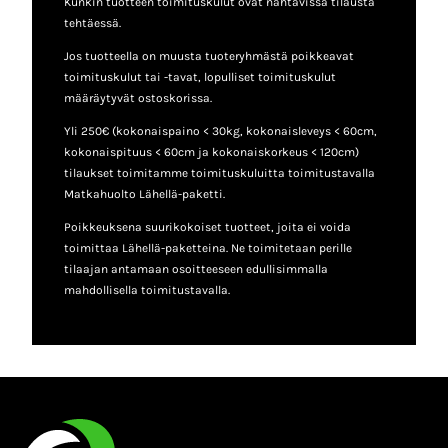
Kunkin tuotteen toimituskulut ovat nähtävissä tilausta
tehtäessä.
Jos tuotteella on muusta tuoteryhmästä poikkeavat
toimituskulut tai -tavat, lopulliset toimituskulut
määräytyvät ostoskorissa.
Yli 250€ (kokonaispaino < 30kg, kokonaisleveys < 60cm,
kokonaispituus < 60cm ja kokonaiskorkeus < 120cm)
tilaukset toimitamme toimituskuluitta toimitustavalla
Matkahuolto Lähellä-paketti.
Poikkeuksena suurikokoiset tuotteet, joita ei voida
toimittaa Lähellä-paketteina. Ne toimitetaan perille
tilaajan antamaan osoitteeseen edullisimmalla
mahdollisella toimitustavalla.