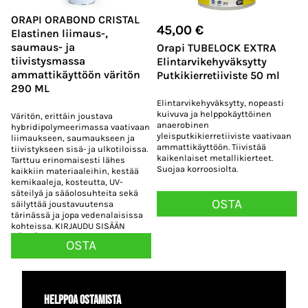
ORAPI ORABOND CRISTAL
45,00
€
Elastinen liimaus-,
saumaus- ja
Orapi TUBELOCK EXTRA
tiivistysmassa
Elintarvikehyväksytty
ammattikäyttöön väritön
Putkikierretiiviste 50 ml
290 ML
Elintarvikehyväksytty, nopeasti
kuivuva ja helppokäyttöinen
Väritön, erittäin joustava
anaerobinen
hybridipolymeerimassa vaativaan
yleisputkikierretiiviste vaativaan
liimaukseen, saumaukseen ja
ammattikäyttöön. Tiivistää
tiivistykseen sisä- ja ulkotiloissa.
kaikenlaiset metallikierteet.
Tarttuu erinomaisesti lähes
Suojaa korroosiolta.
kaikkiin materiaaleihin, kestää
kemikaaleja, kosteutta, UV-
säteilyä ja sääolosuhteita sekä
OSTA
säilyttää joustavuutensa
tärinässä ja jopa vedenalaisissa
kohteissa. KIRJAUDU SISÄÄN
NÄHDÄKSESI HINNAT!
OSTA
Helppoa ostamista