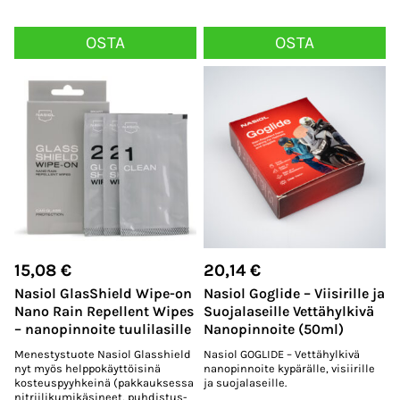
OSTA
OSTA
15,08
€
20,14
€
Nasiol GlasShield Wipe-on
Nasiol Goglide – Viisirille ja
Nano Rain Repellent Wipes
Suojalaseille Vettähylkivä
– nanopinnoite tuulilasille
Nanopinnoite (50ml)
Menestystuote Nasiol Glasshield
Nasiol GOGLIDE – Vettähylkivä
nyt myös helppokäyttöisinä
nanopinnoite kypärälle, visiirille
kosteuspyyhkeinä (pakkauksessa
ja suojalaseille.
nitriilikumikäsineet, puhdistus-