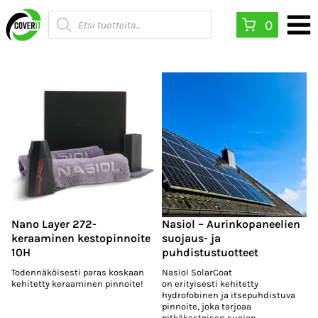
Siirry
Products
0
search
sisältöön
Nano Layer 272-
Nasiol – Aurinkopaneelien
keraaminen kestopinnoite
suojaus- ja
10H
puhdistustuotteet
Todennäköisesti paras koskaan
Nasiol SolarCoat
kehitetty keraaminen pinnoite!
on erityisesti kehitetty
hydrofobinen ja itsepuhdistuva
pinnoite, joka tarjoaa
pitkäkestoisen suojan