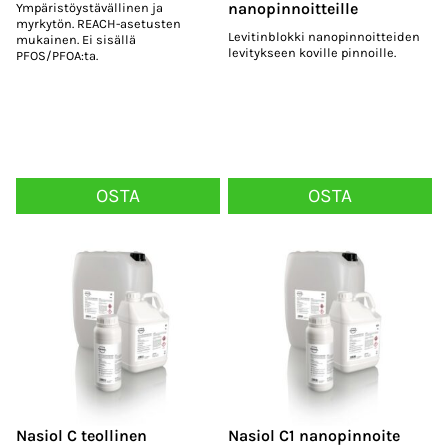
nanopinnoitteille
Ympäristöystävällinen ja
myrkytön. REACH-asetusten
Levitinblokki nanopinnoitteiden
mukainen. Ei sisällä
levitykseen koville pinnoille.
PFOS/PFOA:ta.
OSTA
OSTA
Nasiol C teollinen
Nasiol C1 nanopinnoite