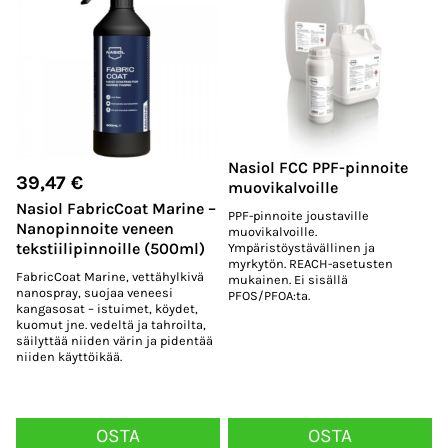
Nasiol FCC PPF-pinnoite
39,47
€
muovikalvoille
Nasiol FabricCoat Marine –
PPF-pinnoite joustaville
Nanopinnoite veneen
muovikalvoille.
tekstiilipinnoille (500ml)
Ympäristöystävällinen ja
myrkytön. REACH-asetusten
FabricCoat Marine, vettähylkivä
mukainen. Ei sisällä
nanospray, suojaa veneesi
PFOS/PFOA:ta.
kangasosat – istuimet, köydet,
kuomut jne. vedeltä ja tahroilta,
säilyttää niiden värin ja pidentää
niiden käyttöikää.
OSTA
OSTA