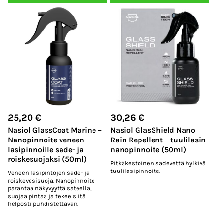
25,20
€
30,26
€
Nasiol GlassCoat Marine –
Nasiol GlasShield Nano
Nanopinnoite veneen
Rain Repellent – tuulilasin
lasipinnoille sade- ja
nanopinnoite (50ml)
roiskesuojaksi (50ml)
Pitkäkestoinen sadevettä hylkivä
tuulilasipinnoite.
Veneen lasipintojen sade- ja
roiskevesisuoja. Nanopinnoite
parantaa näkyvyyttä sateella,
suojaa pintaa ja tekee siitä
helposti puhdistettavan.