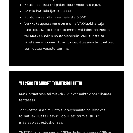
Nouto Postista tai pakettiautomaatista 5,97€
Postin kotiinkuljetus 15,08€
Nouto varastoltamme Liedosta 0,00€
Verkkokaupassamme on monia VAK-luokiteltuja
tuotteita. Näitä tuotteita emme voi lähettää Postin
tai Matkahuollon noutopisteisiin. VAK- tuotteita
lähetämme suoraan toimitusosoitteeseen tai tuotteet
voi noutaa varastoltamme.
Yli 250€ tilaukset toimituskuluitta
Kunkin tuotteen toimituskulut ovat nähtävissä tilausta
tehtäessä.
Jos tuotteella on muusta tuoteryhmästä poikkeavat
toimituskulut tai -tavat, lopulliset toimituskulut
määräytyvät ostoskorissa.
Yli 250€ (kokonaispaino < 30kg, kokonaisleveys < 60cm,