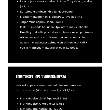
Lasku- ja osamaksupalvelut: Alisa Yrityslasku, Walley
ja Jousto
Korttimaksaminen: Visa ja Mastercard
Mobiilimaksaminen: MobilePay, Pivo ja Siirto
Tarjoamme sopimusasiakkaille
laskutusmahdollisuuden 14pv netto maksuehdolla.
Uusille yrityksille ja asiakassuhteen alussa, pidämme
oikeuden vaatia etukäteen maksua, ennen kuin
avaamme laskutussopimuksen. Siihen asti kaikki
edellä mainitut maksutavat ovat käytössä.
Toimitukset jopa 1 vuorokaudessa
Verkkokaupassamme ovat valittavana seuraavat
toimitustavat (Hinnat alkaen €, ALV25,5%):
Matkahuolto Lähellä-paketti 6,98€
Matkahuolto Jakopaketti 13,05€
Matkahuolto Kotijakelu 15,08€