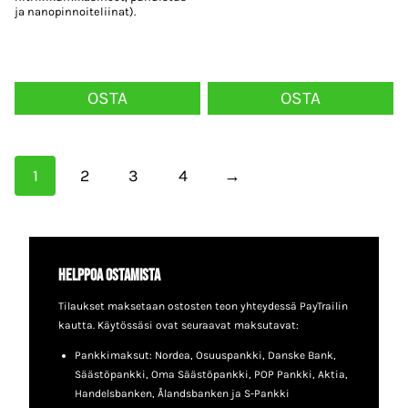
ja nanopinnoiteliinat).
OSTA
OSTA
1
2
3
4
→
Helppoa ostamista
Tilaukset maksetaan ostosten teon yhteydessä PayTrailin
kautta. Käytössäsi ovat seuraavat maksutavat:
Pankkimaksut: Nordea, Osuuspankki, Danske Bank,
Säästöpankki, Oma Säästöpankki, POP Pankki, Aktia,
Handelsbanken, Ålandsbanken ja S-Pankki