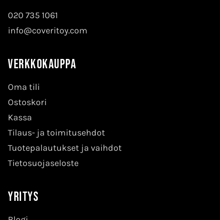
020 735 1061
info@coveritoy.com
Verkkokauppa
Oma tili
Ostoskori
Kassa
Tilaus- ja toimitusehdot
Tuotepalautukset ja vaihdot
Tietosuojaseloste
Yritys
Blogi