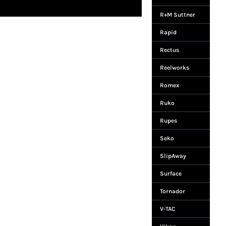
R+M Suttner
Rapid
Rectus
Reelworks
Romex
Ruko
Rupes
Seko
SlipAway
Surface
Tornador
V-TAC