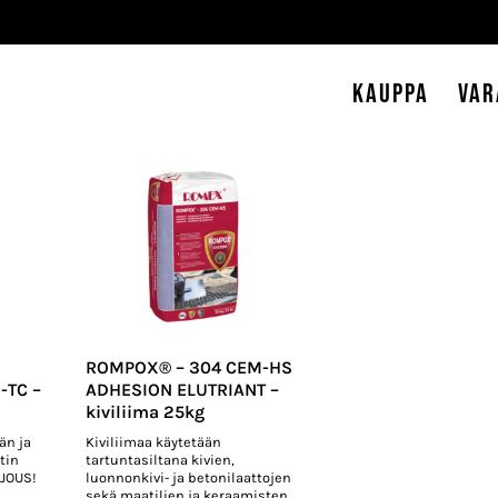
Kauppa
Var
ROMPOX® – 304 CEM-HS
-TC –
ADHESION ELUTRIANT –
kiviliima 25kg
än ja
Kiviliimaa käytetään
tin
tartuntasiltana kivien,
RJOUS!
luonnonkivi- ja betonilaattojen
sekä maatilien ja keraamisten