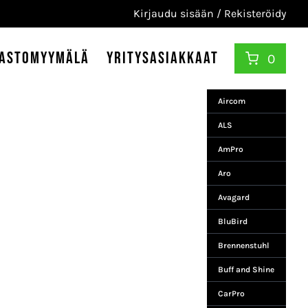
Kirjaudu sisään / Rekisteröidy
astomyymälä
Yritysasiakkaat
0
Aircom
ALS
AmPro
Aro
Avagard
BluBird
Brennenstuhl
Buff and Shine
CarPro