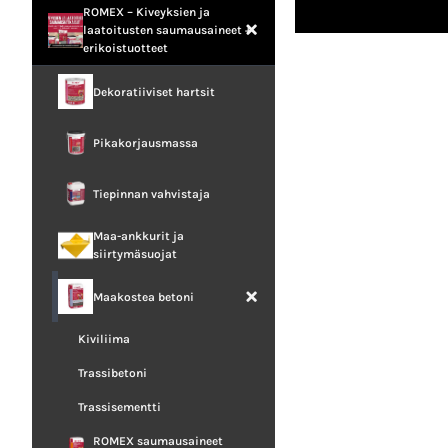
ROMEX – Kiveyksien ja
laatoitusten saumausaineet +
erikoistuotteet
Dekoratiiviset hartsit
Pikakorjausmassa
Tiepinnan vahvistaja
Maa-ankkurit ja
siirtymäsuojat
Maakostea betoni
Kiviliima
Trassibetoni
Trassisementti
ROMEX saumausaineet