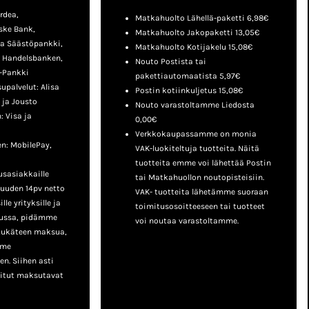
rdea,
Matkahuolto Lähellä-paketti 6,98€
ske Bank,
Matkahuolto Jakopaketti 13,05€
a Säästöpankki,
Matkahuolto Kotijakelu 15,08€
, Handelsbanken,
Nouto Postista tai
-Pankki
pakettiautomaatista 5,97€
palvelut: Alisa
Postin kotiinkuljetus 15,08€
 ja Jousto
Nouto varastoltamme Liedosta
 Visa ja
0,00€
Verkkokaupassamme on monia
n: MobilePay,
VAK-luokiteltuja tuotteita. Näitä
tuotteita emme voi lähettää Postin
sasiakkaille
tai Matkahuollon noutopisteisiin.
uuden 14pv netto
VAK- tuotteita lähetämme suoraan
le yrityksille ja
toimitusosoitteeseen tai tuotteet
lussa, pidämme
voi noutaa varastoltamme.
tukäteen maksua,
mme
n. Siihen asti
nitut maksutavat