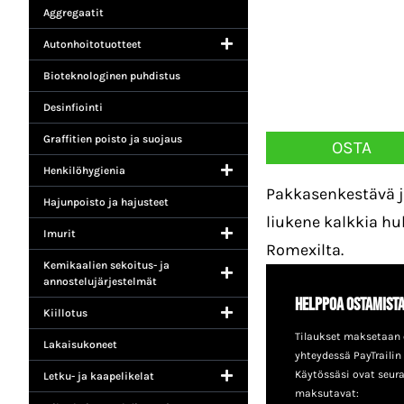
Aggregaatit
Autonhoitotuotteet
Bioteknologinen puhdistus
Desinfiointi
Graffitien poisto ja suojaus
OSTA
Henkilöhygienia
Pakkasenkestävä j
Hajunpoisto ja hajusteet
liukene kalkkia hu
Imurit
Romexilta.
Kemikaalien sekoitus- ja
annostelujärjestelmät
Helppoa ostamist
Kiillotus
Tilaukset maksetaan 
Lakaisukoneet
yhteydessä PayTrailin
Käytössäsi ovat seur
Letku- ja kaapelikelat
maksutavat: