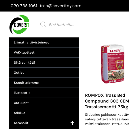
Siirry
020 735 1061
info@coveritoy.com
sisältöön
Products
search
Liimat ja tiivisteineet
VAK-tuotteet
Sitä sun tätä
Outlet
Suosittelemme
Tuotesetit
ROMPOX Trass Bed
Compound 303 CEM
Uutuudet
Trassisementti 25kg
AdBlue
Sideaine pakkasenkestäv
salaojitettavan trassilaas
Aerosolit
valmistukseen. PYYDÄ TA