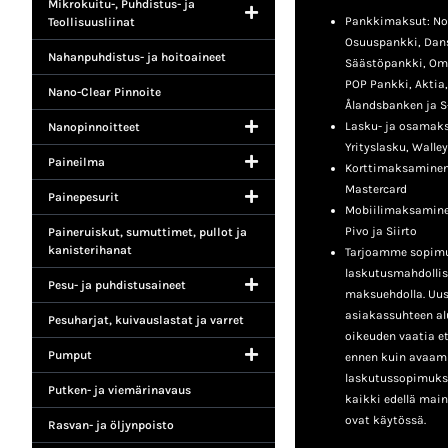
Mikrokuitu-, Puhdistus- ja
Pankkimaksut: No
Teollisuusliinat
Osuuspankki, Dan
Nahanpuhdistus- ja hoitoaineet
Säästöpankki, Om
POP Pankki, Aktia
Nano-Clear Pinnoite
Ålandsbanken ja S
Lasku- ja osamaksu
Nanopinnoitteet
Yrityslasku, Walley
Paineilma
Korttimaksaminen:
Mastercard
Painepesurit
Mobiilimaksamine
Pivo ja Siirto
Paineruiskut, sumuttimet, pullot ja
kanisterihanat
Tarjoamme sopimu
laskutusmahdollis
Pesu- ja puhdistusaineet
maksuehdolla. Uusil
asiakassuhteen a
Pesuharjat, kuivauslastat ja varret
oikeuden vaatia e
Pumput
ennen kuin avaa
laskutussopimukse
Putken- ja viemärinavaus
kaikki edellä mai
ovat käytössä.
Rasvan- ja öljynpoisto