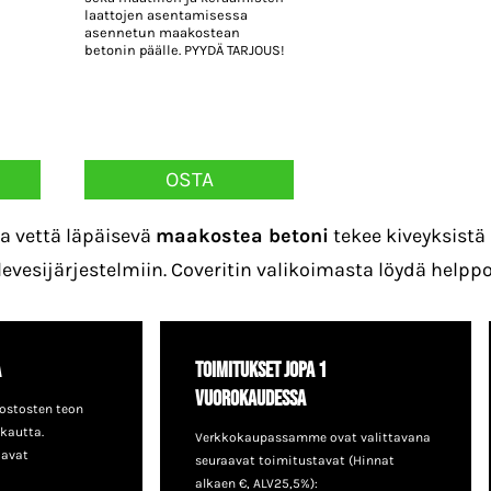
laattojen asentamisessa
asennetun maakostean
betonin päälle. PYYDÄ TARJOUS!
OSTA
a vettä läpäisevä
maakostea betoni
tekee kiveyksistä 
levesijärjestelmiin. Coveritin valikoimasta löydä help
a
Toimitukset jopa 1
vuorokaudessa
ostosten teon
 kautta.
Verkkokaupassamme ovat valittavana
aavat
seuraavat toimitustavat (Hinnat
alkaen €, ALV25,5%):