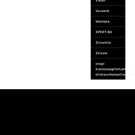
Vikan
Vorwerk
Wameta
XPERT-60
Zirconite
Zvizzer
orapi
kunnossapitotuotteita
elintarviketeollisuutee