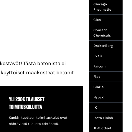
Chicago
Pneumatic
Clen
Concept
Chemicals
DrakenBerg
Exair
kestävät! Tästä betonista ei
Faicom
pokäyttöiset maakosteat betonit
Fiac
Gloria
HypeX
Yli 250€ tilaukset
toimituskuluitta
IK
Kunkin tuotteen toimituskulut ovat
Insta Finish
nähtävissä tilausta tehtäessä.
JL-Tuotteet