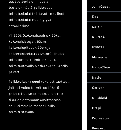
Jos tuotteella on muusta
John Guest
tuoteryhmästä poikkeavat
toimituskulut tai -tavat, lopulliset
Kabi
toimituskulut määräytyvät
ostoskorissa.
Katrin
Yli 250€ (kokonaispaino < 30kg,
KiurLab
kokonaisleveys < 60cm,
Kwazar
kokonaispituus < 60cm ja
kokonaiskorkeus < 120cm) tilaukset
Menzerna
toimitamme toimituskuluitta
toimitustavalla Matkahuolto Lähellä-
Nano-Clear
paketti.
Nasiol
Poikkeuksena suurikokoiset tuotteet,
joita ei voida toimittaa Lähellä-
Oertzen
paketteina. Ne toimitetaan perille
OilShield
tilaajan antamaan osoitteeseen
edullisimmalla mahdollisella
Orapi
toimitustavalla.
Promaster
Pure:est