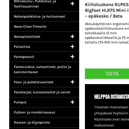
Mikrokuitu-, Puhdistus- ja
Kiillotuskone RUPES
Teollisuusliinat
Bigfoot HLR75 Mini i
– epäkesko / Beta
Nahanpuhdistus- ja hoitoaineet
Akkukäyttöinen ergonom
Nano-Clear Pinnoite
epäkeskokiillotuskone eri
tehokkaalla 12 mm
Nanopinnoitteet
epäkeskoliikkeellä ja 75
tallalla (75-100 mm laikat)
Paineilma
Painepesurit
Paineruiskut, sumuttimet, pullot ja
kanisterihanat
OSTA
Pesu- ja puhdistusaineet
Pesuharjat, kuivauslastat ja varret
Helppoa ostamist
Pumput
Tilaukset maksetaan 
Putken- ja viemärinavaus
yhteydessä PayTrailin
Käytössäsi ovat seur
Rasvan- ja öljynpoisto
maksutavat: