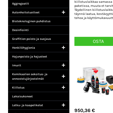
kiillotuslaikkaa samassa
Aggregaatit
paketissa, muuta et tarvi
Täydellinen kiillotuslaikk
Autonhoitotuotteet
täynnä laatua, kestävyyttä
tehoa ja käyttömukavuutt
Bioteknologinen puhdistus
Desinfiointi
Graffitien poisto ja suojaus
OSTA
Henkilöhygienia
Hajunpoisto ja hajusteet
Imurit
Kemikaalien sekoitus- ja
annostelujärjestelmät
Kiillotus
Lakaisukoneet
Letku- ja kaapelikelat
950,36
€