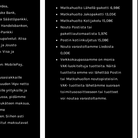
rdea,
Matkahuolto Lähellä-paketti 6,98€
ske Bank,
Matkahuolto Jakopaketti 13,05€
a Säästöpankki,
Matkahuolto Kotijakelu 15,08€
, Handelsbanken,
Nouto Postista tai
-Pankki
pakettiautomaatista 5,97€
palvelut: Alisa
Postin kotiinkuljetus 15,08€
 ja Jousto
Nouto varastoltamme Liedosta
 Visa ja
0,00€
Verkkokaupassamme on monia
n: MobilePay,
VAK-luokiteltuja tuotteita. Näitä
tuotteita emme voi lähettää Postin
sasiakkaille
tai Matkahuollon noutopisteisiin.
uuden 14pv netto
VAK- tuotteita lähetämme suoraan
le yrityksille ja
toimitusosoitteeseen tai tuotteet
lussa, pidämme
voi noutaa varastoltamme.
tukäteen maksua,
mme
n. Siihen asti
nitut maksutavat