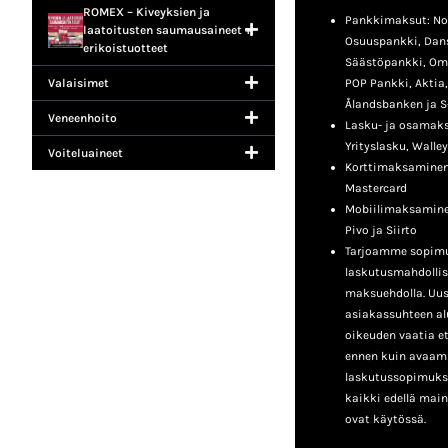
ROMEX – Kiveyksien ja
Pankkimaksut: No
laatoitusten saumausaineet +
Osuuspankki, Dan
erikoistuotteet
Säästöpankki, Om
Valaisimet
POP Pankki, Aktia
Ålandsbanken ja S
Veneenhoito
Lasku- ja osamaksu
Yrityslasku, Walley
Voiteluaineet
Korttimaksaminen:
Mastercard
Mobiilimaksamine
Pivo ja Siirto
Tarjoamme sopimu
laskutusmahdollis
maksuehdolla. Uusil
asiakassuhteen a
oikeuden vaatia e
ennen kuin avaa
laskutussopimukse
kaikki edellä mai
ovat käytössä.