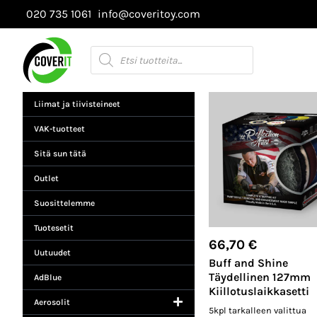
Siirry
020 735 1061
info@coveritoy.com
sisältöön
Products
search
Liimat ja tiivisteineet
VAK-tuotteet
Sitä sun tätä
Outlet
Suosittelemme
Tuotesetit
66,70
€
Uutuudet
Buff and Shine
Täydellinen 127mm
AdBlue
Kiillotuslaikkasetti
Aerosolit
5kpl tarkalleen valittua