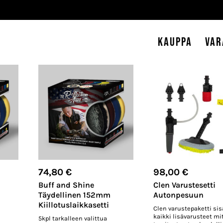
Kauppa
Var
74,80
€
98,00
€
Buff and Shine
Clen Varustesetti
Täydellinen 152mm
Autonpesuun
Kiillotuslaikkasetti
Clen varustepaketti sis
kaikki lisävarusteet mi
5kpl tarkalleen valittua