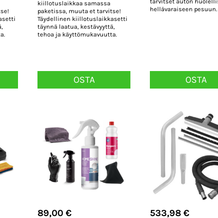
tarvitset auton huolell
kiillotuslaikkaa samassa
hellävaraiseen pesuun.
tse!
paketissa, muuta et tarvitse!
asetti
Täydellinen kiillotuslaikkasetti
,
täynnä laatua, kestävyyttä,
a.
tehoa ja käyttömukavuutta.
OSTA
OSTA
89,00
€
533,98
€