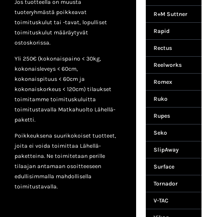
Jos tuotteella on muusta
tuoteryhmästä poikkeavat
R+M Suttner
toimituskulut tai -tavat, lopulliset
Rapid
toimituskulut määräytyvät
ostoskorissa.
Rectus
Yli 250€ (kokonaispaino < 30kg,
Reelworks
kokonaisleveys < 60cm,
kokonaispituus < 60cm ja
Romex
kokonaiskorkeus < 120cm) tilaukset
Ruko
toimitamme toimituskuluitta
toimitustavalla Matkahuolto Lähellä-
Rupes
paketti.
Seko
Poikkeuksena suurikokoiset tuotteet,
joita ei voida toimittaa Lähellä-
SlipAway
paketteina. Ne toimitetaan perille
tilaajan antamaan osoitteeseen
Surface
edullisimmalla mahdollisella
Tornador
toimitustavalla.
V-TAC