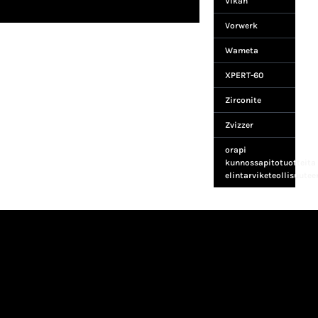
Vikan
Vorwerk
Wameta
XPERT-60
Zirconite
Zvizzer
orapi
kunnossapitotuotteita
elintarviketeollisuutee