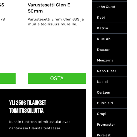
GS
Varustesetti Clen E
John Guest
50mm
Kabi
/78
Varustesetti E mm. Clen 633 ja
muille teollisuusimureille.
Katrin
KiurLab
Kwazar
Menzerna
Nano-Clear
OSTA
Nasiol
Oertzen
Yli 250€ tilaukset
OilShield
toimituskuluitta
Orapi
Kunkin tuotteen toimituskulut ovat
Promaster
nähtävissä tilausta tehtäessä.
Pure:est