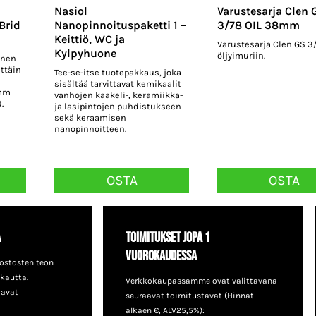
Nasiol
Varustesarja Clen 
Brid
Nanopinnoituspaketti 1 –
3/78 OIL 38mm
Keittiö, WC ja
Varustesarja Clen GS 3
Kylpyhuone
öljyimuriin.
inen
ttäin
Tee-se-itse tuotepakkaus, joka
sisältää tarvittavat kemikaalit
 mm
vanhojen kaakeli-, keramiikka-
.
ja lasipintojen puhdistukseen
sekä keraamisen
nanopinnoitteen.
OSTA
OSTA
a
Toimitukset jopa 1
vuorokaudessa
ostosten teon
 kautta.
Verkkokaupassamme ovat valittavana
aavat
seuraavat toimitustavat (Hinnat
alkaen €, ALV25,5%):