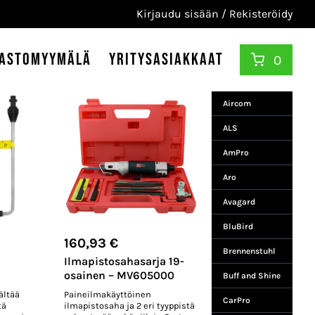
Kirjaudu sisään / Rekisteröidy
astomyymälä
Yritysasiakkaat
0
Aircom
ALS
AmPro
Aro
Avagard
BluBird
160,93
€
Brennenstuhl
Ilmapistosahasarja 19-
osainen – MV605000
Buff and Shine
ältää
Paineilmakäyttöinen
CarPro
tä
ilmapistosaha ja 2 eri tyyppistä