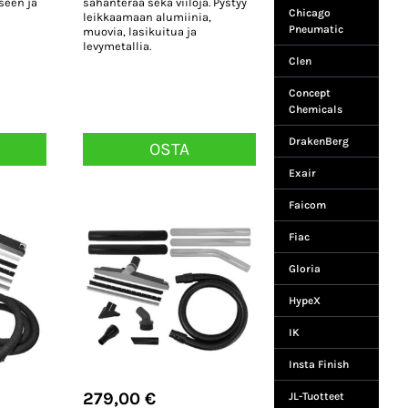
iseen ja
sahanterää sekä viiloja. Pystyy
Chicago
leikkaamaan alumiinia,
Pneumatic
muovia, lasikuitua ja
levymetallia.
Clen
Concept
Chemicals
DrakenBerg
OSTA
Exair
Faicom
Fiac
Gloria
HypeX
IK
Insta Finish
279,00
€
JL-Tuotteet