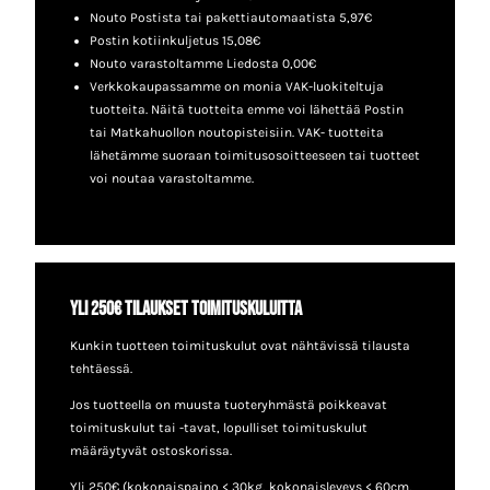
Nouto Postista tai pakettiautomaatista 5,97€
Postin kotiinkuljetus 15,08€
Nouto varastoltamme Liedosta 0,00€
Verkkokaupassamme on monia VAK-luokiteltuja
tuotteita. Näitä tuotteita emme voi lähettää Postin
tai Matkahuollon noutopisteisiin. VAK- tuotteita
lähetämme suoraan toimitusosoitteeseen tai tuotteet
voi noutaa varastoltamme.
Yli 250€ tilaukset toimituskuluitta
Kunkin tuotteen toimituskulut ovat nähtävissä tilausta
tehtäessä.
Jos tuotteella on muusta tuoteryhmästä poikkeavat
toimituskulut tai -tavat, lopulliset toimituskulut
määräytyvät ostoskorissa.
Yli 250€ (kokonaispaino < 30kg, kokonaisleveys < 60cm,