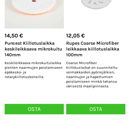
14,50
€
12,05
€
Pure:est Kiillotuslaikka
Rupes Coarse Microfiber
keskileikkaava mikrokuitu
leikkaava kiillotuslaikka
140mm
100mm
Keskileikkaava mikrokuitulaikka
Coarse Microfiber
pienten naarmujen poistamiseen
kiillotuslaikat on suunniteltu
epäkesko- ja
voimakkaiden pyörrejälkien,
rotarykiillotuskoneilla.
naarmujen ja hapettumien
poistamiseen minkä tahansa
värisestä maalipinnasta.
OSTA
OSTA