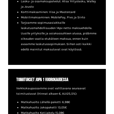
Lasku- ja osamaksupalvelut: Alisa Yrityslasku, Walley
ja Jousto
Korttimaksaminen: Visa ja Mastercard
Mobiilimaksaminen: MobilePay, Pivo ja Siirto
Tarjoamme sopimusasiakkaille
laskutusmahdollisuuden 14pv netto maksuehdolla.
Uusille yrityksille ja asiakassuhteen alussa, pidämme
oikeuden vaatia etukäteen maksua, ennen kuin
avaamme laskutussopimuksen. Siihen asti kaikki
edellä mainitut maksutavat ovat käytössä.
Toimitukset jopa 1 vuorokaudessa
Verkkokaupassamme ovat valittavana seuraavat
toimitustavat (Hinnat alkaen €, ALV25,5%):
Matkahuolto Lähellä-paketti 6,98€
Matkahuolto Jakopaketti 13,05€
Matkahuolto Kotijakelu 15,08€