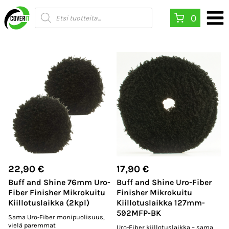
Siirry
Products
0
search
sisältöön
22,90
€
17,90
€
Buff and Shine 76mm Uro-
Buff and Shine Uro-Fiber
Fiber Finisher Mikrokuitu
Finisher Mikrokuitu
Kiillotuslaikka (2kpl)
Kiillotuslaikka 127mm-
592MFP-BK
Sama Uro-Fiber monipuolisuus,
vielä paremmat
Uro-Fiber kiillotuslaikka – sama