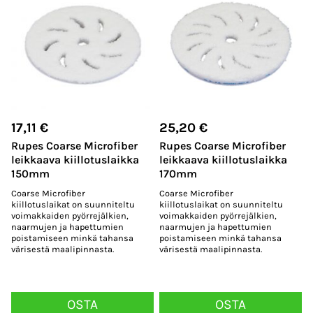
17,11
€
25,20
€
Rupes Coarse Microfiber
Rupes Coarse Microfiber
leikkaava kiillotuslaikka
leikkaava kiillotuslaikka
150mm
170mm
Coarse Microfiber
Coarse Microfiber
kiillotuslaikat on suunniteltu
kiillotuslaikat on suunniteltu
voimakkaiden pyörrejälkien,
voimakkaiden pyörrejälkien,
naarmujen ja hapettumien
naarmujen ja hapettumien
poistamiseen minkä tahansa
poistamiseen minkä tahansa
värisestä maalipinnasta.
värisestä maalipinnasta.
OSTA
OSTA