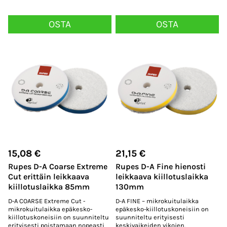
OSTA
OSTA
15,08
€
21,15
€
Rupes D-A Coarse Extreme
Rupes D-A Fine hienosti
Cut erittäin leikkaava
leikkaava kiillotuslaikka
kiillotuslaikka 85mm
130mm
D-A COARSE Extreme Cut -
D-A FINE – mikrokuitulaikka
mikrokuitulaikka epäkesko-
epäkesko-kiillotuskoneisiin on
kiillotuskoneisiin on suunniteltu
suunniteltu erityisesti
erityisesti poistamaan nopeasti
keskivaikeiden vikojen,