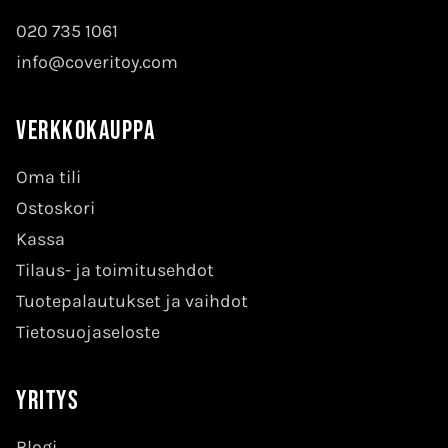
020 735 1061
info@coveritoy.com
Verkkokauppa
Oma tili
Ostoskori
Kassa
Tilaus- ja toimitusehdot
Tuotepalautukset ja vaihdot
Tietosuojaseloste
Yritys
Blogi