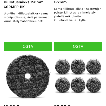
Kiillotuslaikka 152mm –
127mm
692MFP-BK
Sama kiillotuslaikka – naarmujen
poisto, kiillotus ja viimeistely
Uro-Fiber kiillotuslaikka – sama
yhdellä mikrokuitu
monipuolisuus, vielä paremmat
kiillotuslaikalla – kyllä!
viimeistelymahdollisuudet!
OSTA
OSTA