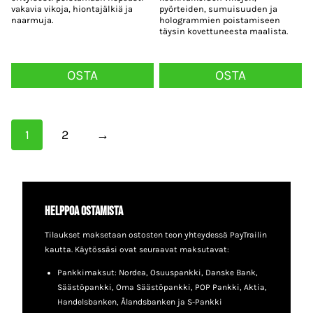
vakavia vikoja, hiontajälkiä ja
pyörteiden, sumuisuuden ja
naarmuja.
hologrammien poistamiseen
täysin kovettuneesta maalista.
OSTA
OSTA
1
2
→
Helppoa ostamista
Tilaukset maksetaan ostosten teon yhteydessä PayTrailin
kautta. Käytössäsi ovat seuraavat maksutavat:
Pankkimaksut: Nordea, Osuuspankki, Danske Bank,
Säästöpankki, Oma Säästöpankki, POP Pankki, Aktia,
Handelsbanken, Ålandsbanken ja S-Pankki