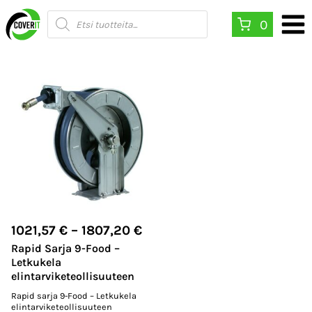
Siirry
Products
0
search
sisältöön
Hintaluokka:
1021,57
€
–
1807,20
€
Rapid Sarja 9-Food –
1021,57 €
Letkukela
–
elintarviketeollisuuteen
Rapid sarja 9-Food – Letkukela
1807,20 €
elintarviketeollisuuteen