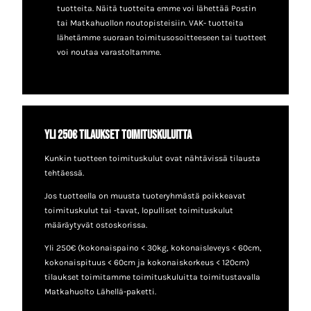
tuotteita. Näitä tuotteita emme voi lähettää Postin
tai Matkahuollon noutopisteisiin. VAK- tuotteita
lähetämme suoraan toimitusosoitteeseen tai tuotteet
voi noutaa varastoltamme.
Yli 250€ tilaukset toimituskuluitta
Kunkin tuotteen toimituskulut ovat nähtävissä tilausta
tehtäessä.
Jos tuotteella on muusta tuoteryhmästä poikkeavat
toimituskulut tai -tavat, lopulliset toimituskulut
määräytyvät ostoskorissa.
Yli 250€ (kokonaispaino < 30kg, kokonaisleveys < 60cm,
kokonaispituus < 60cm ja kokonaiskorkeus < 120cm)
tilaukset toimitamme toimituskuluitta toimitustavalla
Matkahuolto Lähellä-paketti.