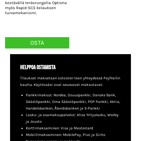
kestävällä teräsrungolla. Optiona
myös Rapid-SCS kelauksen
turvamekanismi.
OSTA
Tällä
tuotteella
Helppoa ostamista
on
Tilaukset maksetaan ostosten teon yhteydessä PayTrailin
useampi
kautta. Käytössäsi ovat seuraavat maksutavat:
muunnelma.
Pankkimaksut: Nordea, Osuuspankki, Danske Bank,
Voit
Säästöpankki, Oma Säästöpankki, POP Pankki, Aktia,
Handelsbanken, Ålandsbanken ja S-Pankki
tehdä
Lasku- ja osamaksupalvelut: Alisa Yrityslasku, Walley
valinnat
ja Jousto
Korttimaksaminen: Visa ja Mastercard
tuotteen
Mobiilimaksaminen: MobilePay, Pivo ja Siirto
sivulla.