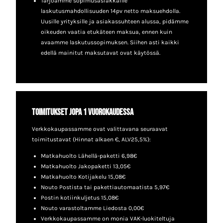
Tarjoamme sopimusasiakkaille
laskutusmahdollisuuden 14pv netto maksuehdolla.
Uusille yrityksille ja asiakassuhteen alussa, pidämme
oikeuden vaatia etukäteen maksua, ennen kuin
avaamme laskutussopimuksen. Siihen asti kaikki
edellä mainitut maksutavat ovat käytössä.
Toimitukset jopa 1 vuorokaudessa
Verkkokaupassamme ovat valittavana seuraavat
toimitustavat (Hinnat alkaen €, ALV25,5%):
Matkahuolto Lähellä-paketti 6,98€
Matkahuolto Jakopaketti 13,05€
Matkahuolto Kotijakelu 15,08€
Nouto Postista tai pakettiautomaatista 5,97€
Postin kotiinkuljetus 15,08€
Nouto varastoltamme Liedosta 0,00€
Verkkokaupassamme on monia VAK-luokiteltuja