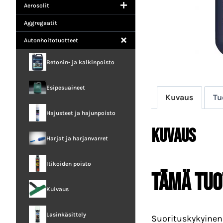
Aerosolit
Aggregaatit
Autonhoitotuotteet
Betonin- ja kalkinpoisto
Esipesuaineet
Kuvaus
Tu
Hajusteet ja hajunpoisto
Kuvaus
Harjat ja harjanvarret
Itikoiden poisto
Tämä tuot
Kuivaus
Lasinkäsittely
Suorituskykyinen 