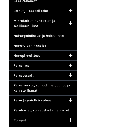
Lakaisukoneet
Letku- ja kaapelikelat
Mikrokuitu-, Puhdistus- ja
Teollisuusliinat
Nahanpuhdistus- ja hoitoaineet
Nano-Clear Pinnoite
Nanopinnoitteet
Paineilma
Painepesurit
Paineruiskut, sumuttimet, pullot ja
kanisterihanat
Pesu- ja puhdistusaineet
Pesuharjat, kuivauslastat ja varret
Pumput