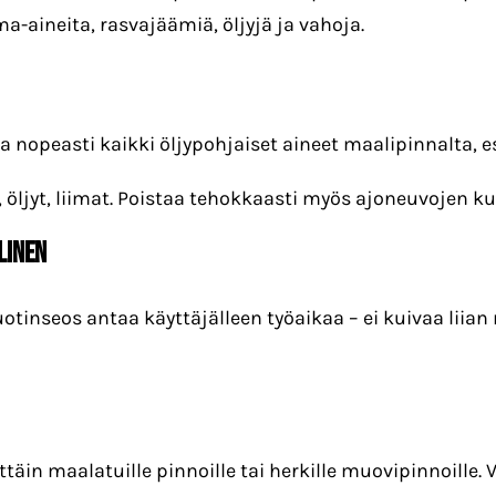
iima-aineita, rasvajäämiä, öljyjä ja vahoja.
aa nopeasti kaikki öljypohjaiset aineet maalipinnalta, e
, öljyt, liimat. Poistaa tehokkaasti myös ajoneuvojen ku
LINEN
uotinseos antaa käyttäjälleen työaikaa – ei kuivaa liia
ttäin maalatuille pinnoille tai herkille muovipinnoille. V