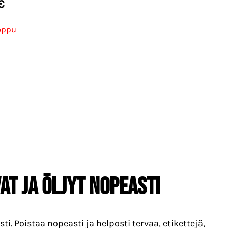
€
oppu
vat ja öljyt nopeasti
i. Poistaa nopeasti ja helposti tervaa, etikettejä,