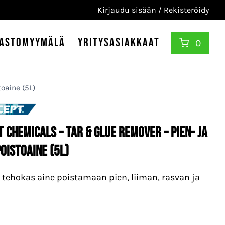
Kirjaudu sisään / Rekisteröidy
astomyymälä
Yritysasiakkaat
0
oaine (5L)
 Chemicals – Tar & Glue Remover – Pien- ja
oistoaine (5L)
 tehokas aine poistamaan pien, liiman, rasvan ja