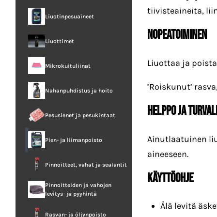
tiivisteaineita, l
Liuotinpesuaineet
NOPEATOIMINEN
Liuottimet
Liuottaa ja poist
Mikrokuituliinat
’Roiskunut’ rasva
Nahanpuhdistus ja hoito
HELPPO JA TURVAL
Pesusienet ja pesukintaat
Ainutlaatuinen li
Pien- ja liimanpoisto
aineeseen.
Pinnoitteet, vahat ja sealantit
KÄYTTÖOHJE
Pinnoitteiden ja vahojen
levitys- ja pyyhintä
Älä levitä äske
Rasvan- ja öljynpoisto