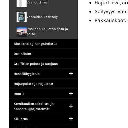
Haju: Lievä, a
Vaahdottimet
Säilyvyys: vä
Vanteiden käsittely
Pakkauskoot: 5
Raskaan kaluston pesu ja
hoito
Bioteknologinen puhdistus
Desinfiointi
Graffitien poisto ja suojaus
Henkilöhygienia
Hajunpoisto ja hajusteet
Imurit
Kemikaalien sekoitus- ja
annostelujärjestelmät
Kiillotus