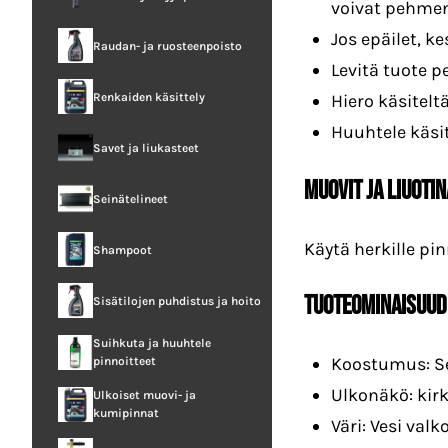
voivat pehmen
Jos epäilet, k
Raudan- ja ruosteenpoisto
Levitä tuote p
Renkaiden käsittely
Hiero käsitelt
Huuhtele käsit
Savet ja liukasteet
MUOVIT JA LIUOTI
Seinätelineet
Käytä herkille pin
Shampoot
TUOTEOMINAISUUD
Sisätilojen puhdistus ja hoito
Suihkuta ja huuhtele
Koostumus: Sek
pinnoitteet
Ulkonäkö: kirk
Ulkoiset muovi- ja
kumipinnat
Väri: Vesi valk