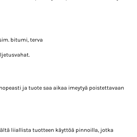
sim. bitumi, terva
ljetusvahat.
n nopeasti ja tuote saa aikaa imeytyä poistettavaan
ältä liiallista tuotteen käyttöä pinnoilla, jotka