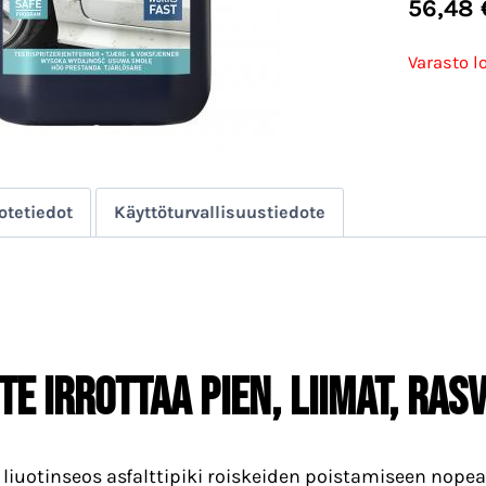
56,48
Varasto l
otetiedot
Käyttöturvallisuustiedote
e irrottaa pien, liimat, ras
liuotinseos asfalttipiki roiskeiden poistamiseen nopeast