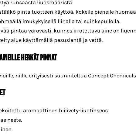
tyä runsaasta liuosmääristä.
estääkö pinta tuotteen käyttöä, kokeile pienelle huoma
ehmeällä imukykyisellä liinalla tai suihkepullolla.
ävää pintaa varovasti, kunnes irrotettava aine on liuenn
elty alue käyttämällä pesusientä ja vettä.
NAINEILLE HERKÄT PINNAT
noille, niille erityisesti suunniteltua Concept Chemicals
ET
oitettu aromaattinen hiilivety-liuotinseos.
as neste.
oinen.