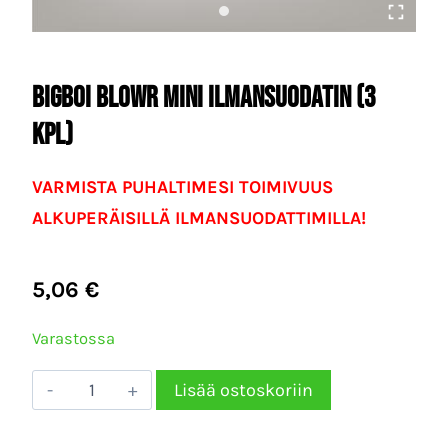
BigBoi Blowr Mini Ilmansuodatin (3
kpl)
VARMISTA PUHALTIMESI TOIMIVUUS
ALKUPERÄISILLÄ ILMANSUODATTIMILLA!
5,06
€
Varastossa
BigBoi
Lisää ostoskoriin
Blowr
Mini