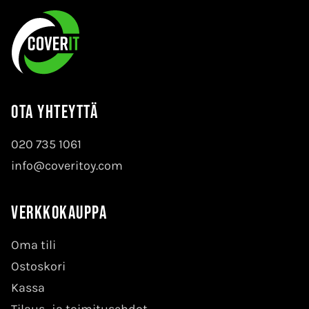
Ota yhteyttä
020 735 1061
info@coveritoy.com
Verkkokauppa
Oma tili
Ostoskori
Kassa