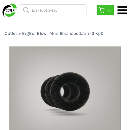
Siirry
Products
0
search
sisältöön
Outlet
»
BigBoi Blowr Mini Ilmansuodatin (3 kpl)