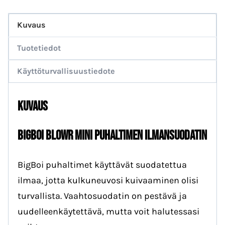
Ilmansuodatin
Kuvaus
(3
kpl)
Tuotetiedot
määrä
Käyttöturvallisuustiedote
Kuvaus
BIGBOI BLOWR MINI PUHALTIMEN ILMANSUODATIN
BigBoi puhaltimet käyttävät suodatettua
ilmaa, jotta kulkuneuvosi kuivaaminen olisi
turvallista. Vaahtosuodatin on pestävä ja
uudelleenkäytettävä, mutta voit halutessasi