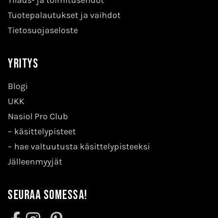
Tilaus- ja toimitusehdot
Tuotepalautukset ja vaihdot
Tietosuojaseloste
Yritys
Blogi
UKK
Nasiol Pro Club
–
käsittelypisteet
–
hae valtuutusta käsittelypisteeksi
Jälleenmyyjät
Seuraa somessa!