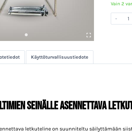
Vain 2 va
Big
Puh
Letk
mää
otetiedot
Käyttöturvallisuustiedote
LTIMIEN SEINÄLLE ASENNETTAVA LETKU
ennettava letkuteline on suunniteltu säilyttämään siisti