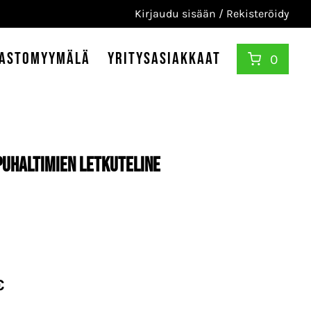
Kirjaudu sisään / Rekisteröidy
astomyymälä
Yritysasiakkaat
0
Puhaltimien Letkuteline
€