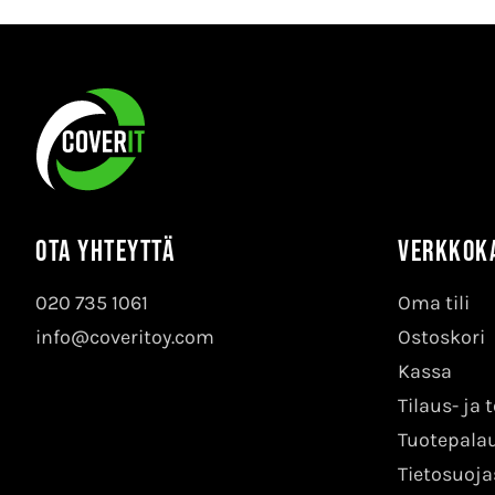
Ota yhteyttä
Verkkok
020 735 1061
Oma tili
info@coveritoy.com
Ostoskori
Kassa
Tilaus- ja
Tuotepalau
Tietosuoja