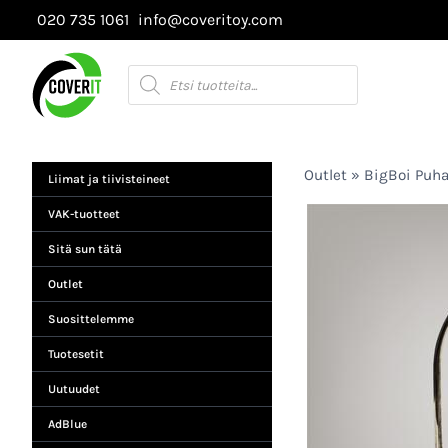
Siirry
020 735 1061
info@coveritoy.com
sisältöön
Products
search
Outlet
»
BigBoi Puha
Liimat ja tiivisteineet
VAK-tuotteet
Sitä sun tätä
Outlet
Suosittelemme
Tuotesetit
Uutuudet
AdBlue