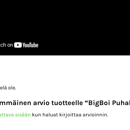
elä ole.
immäinen arvio tuotteelle “BigBoi Puha
uttava sisään
kun haluat kirjoittaa arvioinnin.