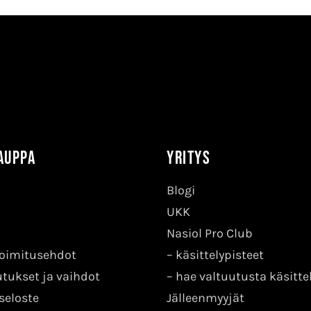
auppa
Yritys
Blogi
UKK
Nasiol Pro Club
 toimitusehdot
–
käsittelypisteet
tukset ja vaihdot
–
hae valtuutusta käsitte
seloste
Jälleenmyyjät