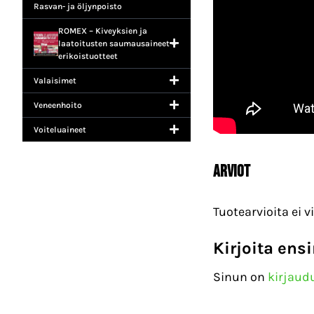
Rasvan- ja öljynpoisto
ROMEX – Kiveyksien ja
laatoitusten saumausaineet +
erikoistuotteet
Valaisimet
Veneenhoito
Voiteluaineet
Arviot
Tuotearvioita ei vi
Kirjoita ens
Sinun on
kirjaud