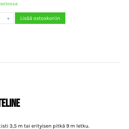
rastossa
Boi
Lisää ostoskoriin
altimien
uteline
rä
TELINE
sti 3,5 m tai erityisen pitkä 9 m letku.