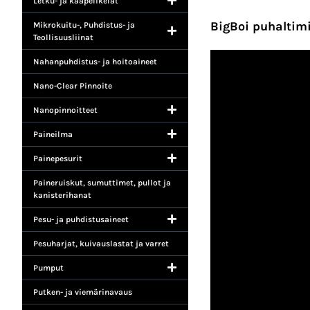
Letku- ja kaapelikelat
BigBoi puhaltim
Mikrokuitu-, Puhdistus- ja
Teollisuusliinat
Nahanpuhdistus- ja hoitoaineet
Nano-Clear Pinnoite
Nanopinnoitteet
Paineilma
Painepesurit
Paineruiskut, sumuttimet, pullot ja
kanisterihanat
Pesu- ja puhdistusaineet
Pesuharjat, kuivauslastat ja varret
Pumput
Putken- ja viemärinavaus