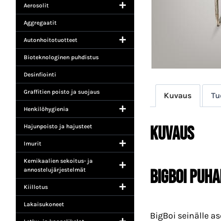
Aerosolit
Aggregaatit
Autonhoitotuotteet
Bioteknologinen puhdistus
Desinfiointi
Graffitien poisto ja suojaus
Kuvaus
Tu
Henkilöhygienia
Kuvaus
Hajunpoisto ja hajusteet
Imurit
Kemikaalien sekoitus- ja
BIGBOI PUHA
annostelujärjestelmät
Kiillotus
Lakaisukoneet
BigBoi seinälle as