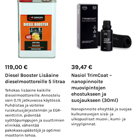
119,00
€
39,47
€
Diesel Booster Lisäaine
Nasiol TrimCoat –
dieselmoottoreille 5 litraa
nanopinnoite
muovipintojen
Tehokas lisäaine kaikille
ehostukseen ja
dieselmoottoreille. Annostelu
suojaukseen (30ml)
vain 0,1% jatkuvassa käytössä.
Puhdistaa ja voitelee
Nanopinnoite eheyttää ja suojaa
ruiskutusjärjestelmän ja EGR-
kulkuneuvojen sisä- ja
venttiilin, pidentää
ulkopuoliset muovi-, kumi- ja
syöttöpumppujen ja suuttimien
vinyylipinnat.
elinikää, vähentää
pakokaasupäästöjä ja optimoi
moottorin tehoa.