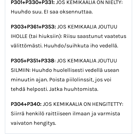
P301+P330+P331:
JOS KEMIKAALIA ON NIELTY:
Huuhdo suu. EI saa oksennuttaa.
P303+P361+P353:
JOS KEMIKAALIA JOUTUU
IHOLLE (tai hiuksiin): Riisu saastunut vaatetus
välittömästi. Huuhdo/suihkuta iho vedellä.
P305+P351+P338
: JOS KEMIKAALIA JOUTUU
SILMIIN: Huuhdo huolellisesti vedellä usean
minuutin ajan. Poista piilolinssit, jos voi
tehdä helposti. Jatka huuhtomista.
P304+P340:
JOS KEMIKAALIA ON HENGITETTY:
Siirrä henkilö raittiiseen ilmaan ja varmista
vaivaton hengitys.