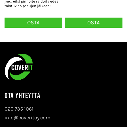
jne. , eikä pinnoite raidoita edes
toistuvien pesujen jälkeen!
OSTA
OSTA
Ota yhteyttä
020 735 1061
info@coveritoy.com