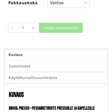
29,86 €
Pakkauskoko
–
2510,00 €
Biosol
Lisää ostoskoriin
Pressu
–
pesuainetiiviste
Kuvaus
pressuille
(5L,
Tuotetiedot
10L,
Käyttöturvallisuustiedote
25L,
200L
Kuvaus
ja
1000L)
Biosol Pressu – pesuainetiiviste PRESSUILLE JA KAPELLEILLE
määrä