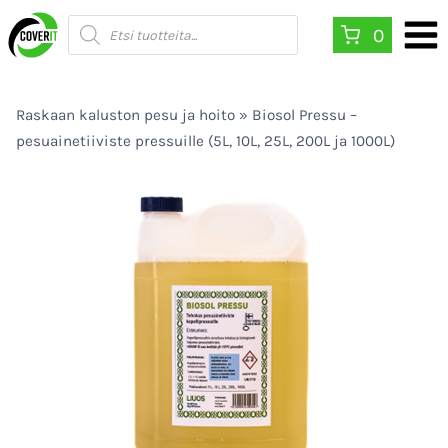
Siirry
Products
0
search
sisältöön
Raskaan kaluston pesu ja hoito
»
Biosol Pressu –
pesuainetiiviste pressuille (5L, 10L, 25L, 200L ja 1000L)