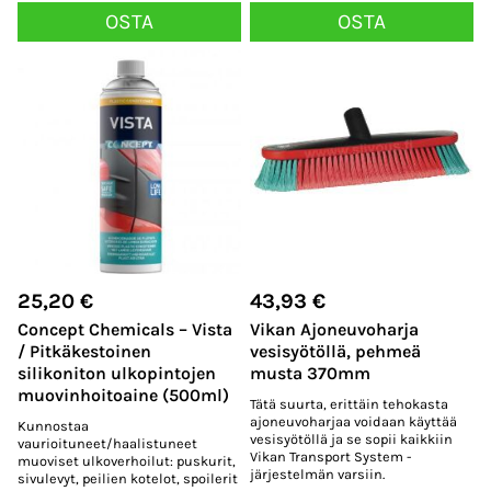
OSTA
OSTA
25,20
€
43,93
€
Concept Chemicals – Vista
Vikan Ajoneuvoharja
/ Pitkäkestoinen
vesisyötöllä, pehmeä
silikoniton ulkopintojen
musta 370mm
muovinhoitoaine (500ml)
Tätä suurta, erittäin tehokasta
ajoneuvoharjaa voidaan käyttää
Kunnostaa
vesisyötöllä ja se sopii kaikkiin
vaurioituneet/haalistuneet
Vikan Transport System -
muoviset ulkoverhoilut: puskurit,
järjestelmän varsiin.
sivulevyt, peilien kotelot, spoilerit