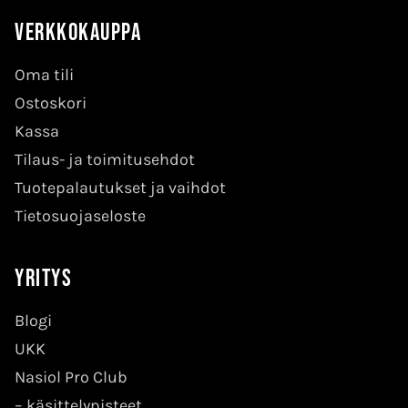
Verkkokauppa
Oma tili
Ostoskori
Kassa
Tilaus- ja toimitusehdot
Tuotepalautukset ja vaihdot
Tietosuojaseloste
Yritys
Blogi
UKK
Nasiol Pro Club
–
käsittelypisteet