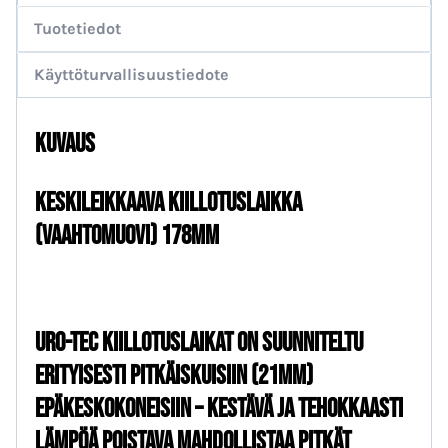
Keskileikkaava
Tuotetiedot
Kiillotuslaikka
Käyttöturvallisuustiedote
178mm
määrä
Kuvaus
KESKILeikkaava Kiillotuslaikka
(vaahtomuovi) 178mm
URO-TEC kiillotuslaikat on suunniteltu
erityisesti pitkäiskuisiin (21mm)
epäkeskokoneisiin – Kestävä ja tehokkaasti
lämpöä poistava mahdollistaa pitkät