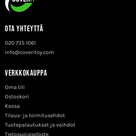
Ota yhteyttä
020 735 1061
info@coveritoy.com
Verkkokauppa
Oma tili
Ostoskori
Kassa
Tilaus- ja toimitusehdot
Tuotepalautukset ja vaihdot
Tietosuojaseloste