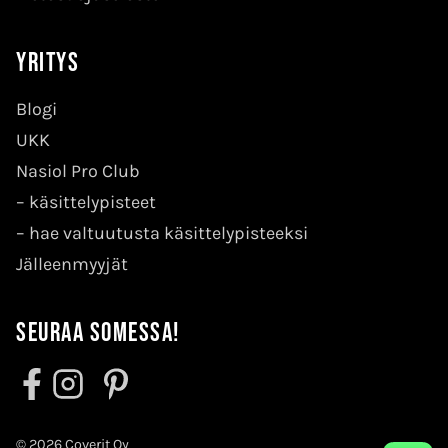
Yritys
Blogi
UKK
Nasiol Pro Club
–
käsittelypisteet
–
hae valtuutusta käsittelypisteeksi
Jälleenmyyjät
Seuraa somessa!
© 2026 Coverit Oy