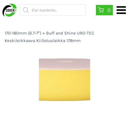
Siirry
Products
0
search
sisältöön
170-180mm (6.7-7")
»
Buff and Shine URO-TEC
Keskileikkaava Kiillotuslaikka 178mm