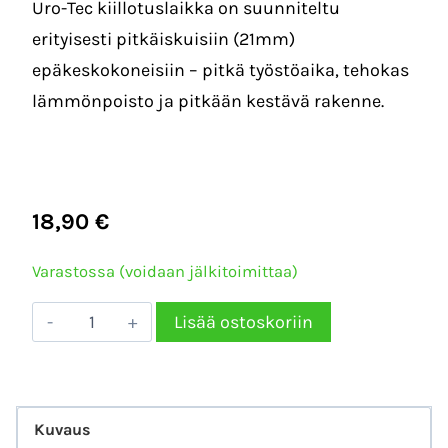
Uro-Tec kiillotuslaikka on suunniteltu
erityisesti pitkäiskuisiin (21mm)
epäkeskokoneisiin – pitkä työstöaika, tehokas
lämmönpoisto ja pitkään kestävä rakenne.
18,90
€
Varastossa (voidaan jälkitoimittaa)
Buff
Lisää ostoskoriin
and
Shine
URO-
Kuvaus
TEC