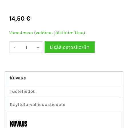
14,50
€
Varastossa (voidaan jälkitoimittaa)
Pure:est
Lisää ostoskoriin
M1
Metallin
kiillotusaine
Kuvaus
250g
määrä
Tuotetiedot
Käyttöturvallisuustiedote
Kuvaus