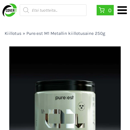
Siirry
Products
0
search
sisältöön
Kiillotus
»
Pure:est M1 Metallin kiillotusaine 250g