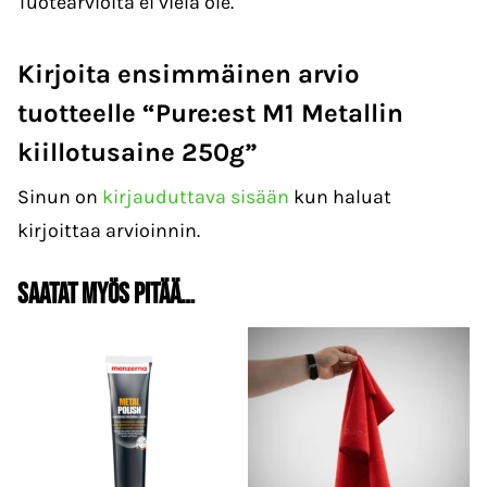
Tuotearvioita ei vielä ole.
Kirjoita ensimmäinen arvio
tuotteelle “Pure:est M1 Metallin
kiillotusaine 250g”
Sinun on
kirjauduttava sisään
kun haluat
kirjoittaa arvioinnin.
Saatat myös pitää…