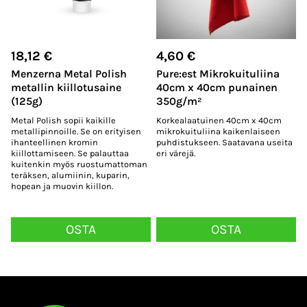
18,12
€
4,60
€
Menzerna Metal Polish
Pure:est Mikrokuituliina
metallin kiillotusaine
40cm x 40cm punainen
(125g)
350g/m²
Metal Polish sopii kaikille
Korkealaatuinen 40cm x 40cm
metallipinnoille. Se on erityisen
mikrokuituliina kaikenlaiseen
ihanteellinen kromin
puhdistukseen. Saatavana useita
kiillottamiseen. Se palauttaa
eri värejä.
kuitenkin myös ruostumattoman
teräksen, alumiinin, kuparin,
hopean ja muovin kiillon.
OSTA
OSTA