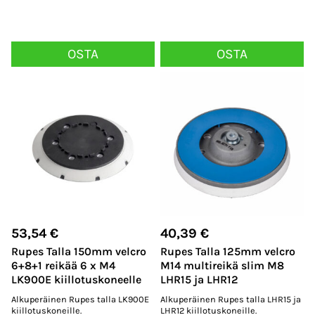
OSTA
OSTA
53,54
€
40,39
€
Rupes Talla 150mm velcro
Rupes Talla 125mm velcro
6+8+1 reikää 6 x M4
M14 multireikä slim M8
LK900E kiillotuskoneelle
LHR15 ja LHR12
Alkuperäinen Rupes talla LK900E
Alkuperäinen Rupes talla LHR15 ja
kiillotuskoneille.
LHR12 kiillotuskoneille.