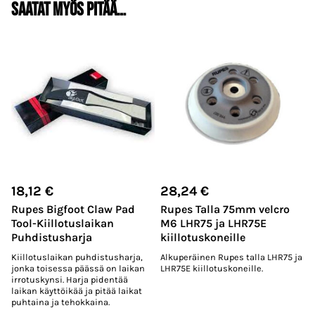
Saatat myös pitää…
18,12
€
28,24
€
Rupes Bigfoot Claw Pad
Rupes Talla 75mm velcro
Tool-Kiillotuslaikan
M6 LHR75 ja LHR75E
Puhdistusharja
kiillotuskoneille
Kiillotuslaikan puhdistusharja,
Alkuperäinen Rupes talla LHR75 ja
jonka toisessa päässä on laikan
LHR75E kiillotuskoneille.
irrotuskynsi. Harja pidentää
laikan käyttöikää ja pitää laikat
puhtaina ja tehokkaina.