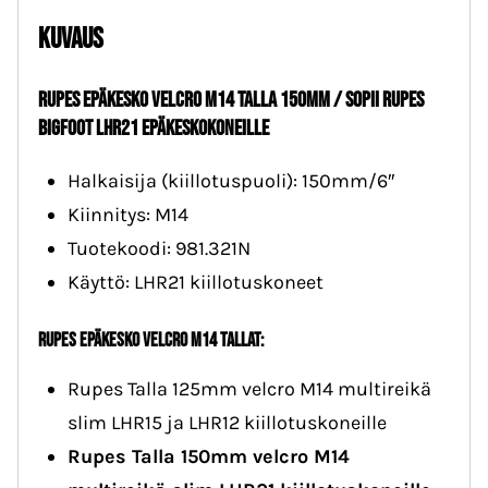
LHR21
Kuvaus
määrä
Rupes EPÄKESKO velcro M14 talla 150mm / SOPII
RUPES
Bigfoot LHR21 EPÄKESKOKONEILLE
Halkaisija (kiillotuspuoli): 150mm/6″
Kiinnitys: M14
Tuotekoodi: 981.321N
Käyttö: LHR21 kiillotuskoneet
Rupes EPÄKESKO velcro M14 tallat:
Rupes Talla 125mm velcro M14 multireikä
slim LHR15 ja LHR12 kiillotuskoneille
Rupes Talla 150mm velcro M14