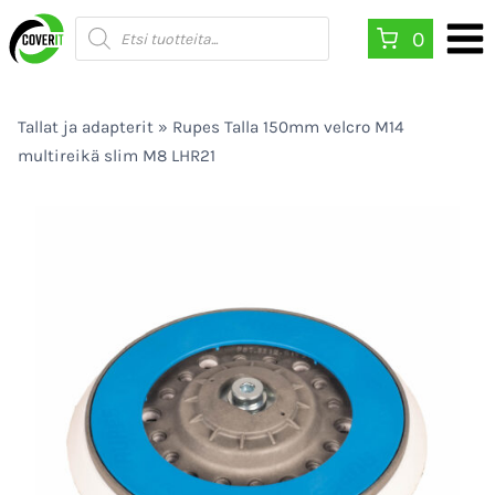
Siirry
Products
0
search
sisältöön
Tallat ja adapterit
»
Rupes Talla 150mm velcro M14
multireikä slim M8 LHR21