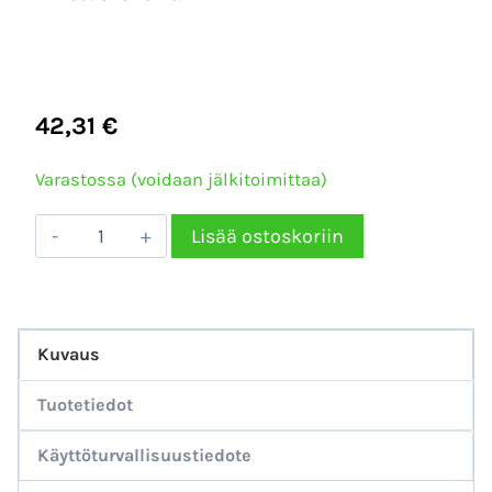
42,31
€
Varastossa (voidaan jälkitoimittaa)
Rupes
Lisää ostoskoriin
Talla
150mm
velcro
Kuvaus
M14
multireikä
Tuotetiedot
slim
Käyttöturvallisuustiedote
M8