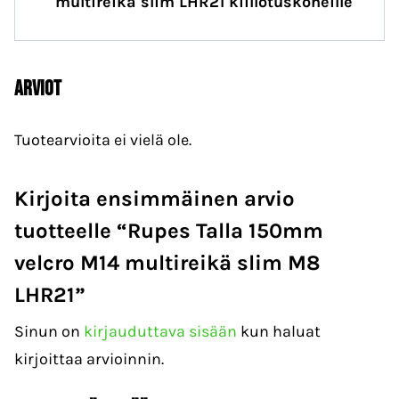
multireikä slim LHR21 kiillotuskoneille
Arviot
Tuotearvioita ei vielä ole.
Kirjoita ensimmäinen arvio
tuotteelle “Rupes Talla 150mm
velcro M14 multireikä slim M8
LHR21”
Sinun on
kirjauduttava sisään
kun haluat
kirjoittaa arvioinnin.