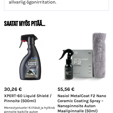
allvarlig ögonirritation.
Saatat myös pitää…
30,26
€
55,56
€
XPERT-60 Liquid Shield /
Nasiol MetalCoat F2 Nano
Pinnoite (500ml)
Ceramic Coating Spray –
Nanopinnoite Auton
Menestystuote! Kiiltävä ja hylkivä
Maalipinnalle (50ml)
pinnoite kaikille auton