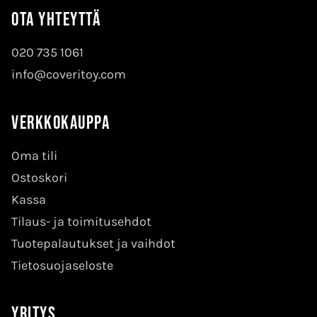
Ota yhteyttä
020 735 1061
info@coveritoy.com
Verkkokauppa
Oma tili
Ostoskori
Kassa
Tilaus- ja toimitusehdot
Tuotepalautukset ja vaihdot
Tietosuojaseloste
Yritys