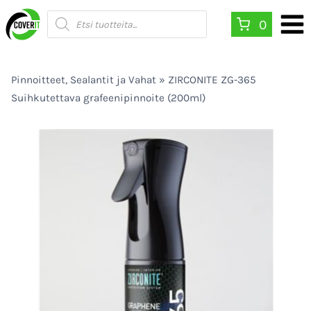
Siirry
Products
0
search
sisältöön
Pinnoitteet, Sealantit ja Vahat
»
ZIRCONITE ZG-365
Suihkutettava grafeenipinnoite (200ml)