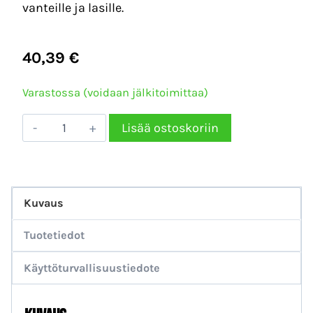
vanteille ja lasille.
40,39
€
Varastossa (voidaan jälkitoimittaa)
ZIRCONITE
Lisää ostoskoriin
ZG-
365
Suihkutettava
Kuvaus
grafeenipinnoite
(200ml)
Tuotetiedot
määrä
Käyttöturvallisuustiedote