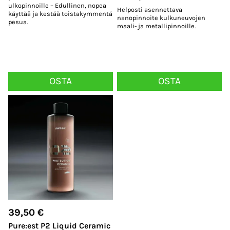
ulkopinnoille – Edullinen, nopea
Helposti asennettava
käyttää ja kestää toistakymmentä
nanopinnoite kulkuneuvojen
pesua.
maali- ja metallipinnoille.
OSTA
OSTA
39,50
€
Pure:est P2 Liquid Ceramic