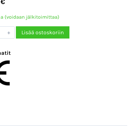
4
€
a (voidaan jälkitoimittaa)
ro
Lisää ostoskoriin
kkäväännin
aatit
27
rä