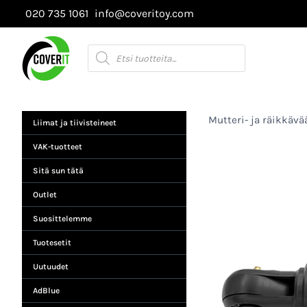
Siirry
020 735 1061
info@coveritoy.com
sisältöön
Products
search
Mutteri- ja räikkäv
Liimat ja tiivisteineet
VAK-tuotteet
Sitä sun tätä
Outlet
Suosittelemme
Tuotesetit
Uutuudet
AdBlue