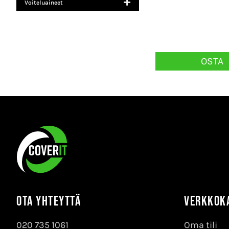
Voiteluaineet
OSTA
Ota yhteyttä
Verkkok
020 735 1061
Oma tili