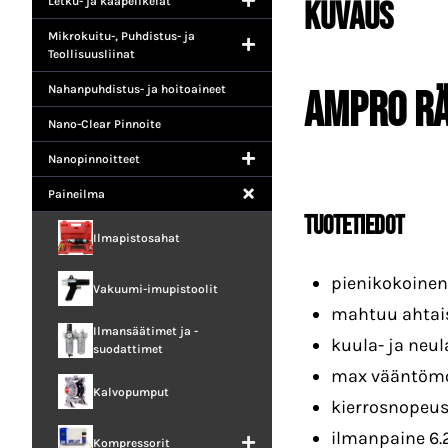
Letku- ja kaapelikelat
Kuvaus
Mikrokuitu-, Puhdistus- ja
Teollisuusliinat
Nahanpuhdistus- ja hoitoaineet
AmPro r
Nano-Clear Pinnoite
Nanopinnoitteet
Paineilma
tuotetiedot
Ilmapistosahat
pienikokoinen 
Vakuumi-imupistoolit
mahtuu ahtais
Ilmansäätimet ja -
kuula- ja neu
suodattimet
max vääntöm
Kalvopumput
kierrosnopeu
ilmanpaine 6.
Kompressorit