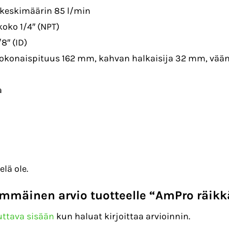
keskimäärin 85 l/min
koko 1/4″ (NPT)
8″ (ID)
kokonaispituus 162 mm, kahvan halkaisija 32 mm, vää
a
elä ole.
immäinen arvio tuotteelle “AmPro räikk
uttava sisään
kun haluat kirjoittaa arvioinnin.