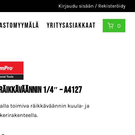
Kirjaudu sisään / Rekisteröidy
astomyymälä
Yritysasiakkaat
0
räikkäväännin 1/4″ – A4127
alla toimiva räikkäväännin kuula- ja
kerirakenteella.