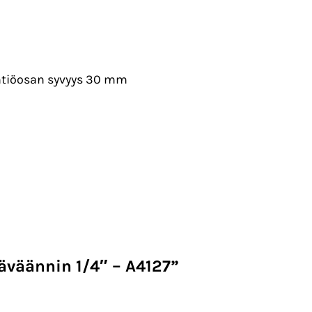
ntiöosan syvyys 30 mm
äväännin 1/4″ – A4127”