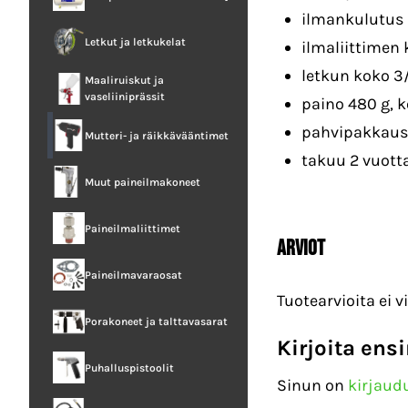
ilmankulutus 
Letkut ja letkukelat
ilmaliittimen 
letkun koko 3/
Maaliruiskut ja
vaseliiniprässit
paino 480 g, 
pahvipakkaus
Mutteri- ja räikkävääntimet
takuu 2 vuott
Muut paineilmakoneet
Paineilmaliittimet
Arviot
Paineilmavaraosat
Tuotearvioita ei vi
Porakoneet ja talttavasarat
Kirjoita ens
Puhalluspistoolit
Sinun on
kirjaud