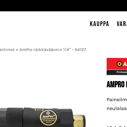
Kauppa
Var
ääntimet
»
AmPro räikkäväännin 1/4″ – A4127
AmPro 
Paineilm
neulalaa