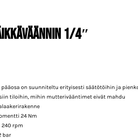
äikkäväännin 1/4″
pääosa on suunniteltu erityisesti säätötöihin ja pienk
iin tiloihin, mihin mutterivääntimet eivät mahdu
lalaakerirakenne
omentti 24 Nm
s 240 rpm
2 bar