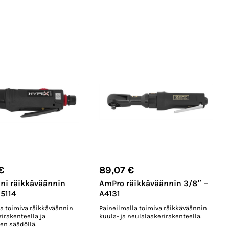
€
89,07
€
ni räikkäväännin
AmPro räikkäväännin 3/8″ –
X5114
A4131
la toimiva räikkäväännin
Paineilmalla toimiva räikkäväännin
irakenteella ja
kuula- ja neulalaakerirakenteella.
en säädöllä.