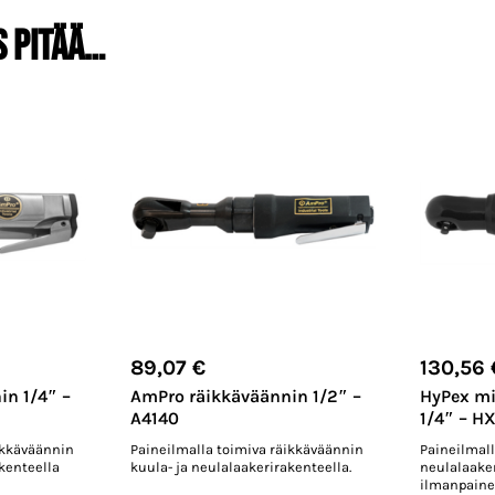
s pitää…
89,07
€
130,56
n 1/4″ –
AmPro räikkäväännin 1/2″ –
HyPex mi
A4140
1/4″ – H
ikkäväännin
Paineilmalla toimiva räikkäväännin
Paineilmal
kenteella
kuula- ja neulalaakerirakenteella.
neulalaaker
ilmanpaine