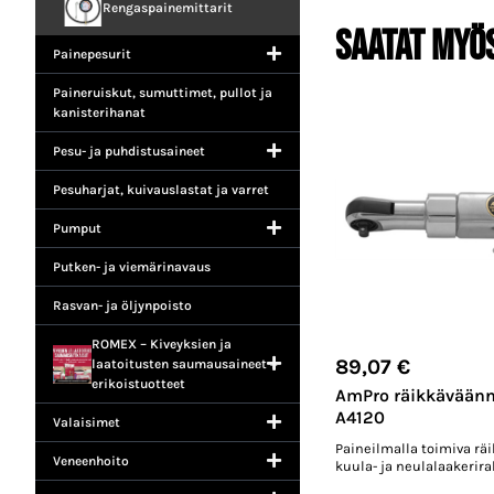
Rengaspainemittarit
Saatat myö
Painepesurit
Paineruiskut, sumuttimet, pullot ja
kanisterihanat
Pesu- ja puhdistusaineet
Pesuharjat, kuivauslastat ja varret
Pumput
Putken- ja viemärinavaus
Rasvan- ja öljynpoisto
ROMEX – Kiveyksien ja
89,07
€
laatoitusten saumausaineet +
erikoistuotteet
AmPro räikkäväänni
A4120
Valaisimet
Paineilmalla toimiva rä
Veneenhoito
kuula- ja neulalaakerira