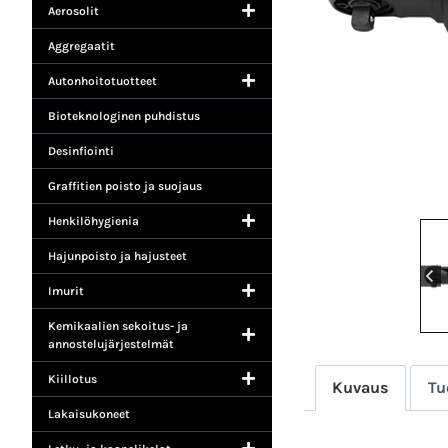
Aerosolit
Aggregaatit
Autonhoitotuotteet
Bioteknologinen puhdistus
Desinfiointi
Graffitien poisto ja suojaus
Henkilöhygienia
Hajunpoisto ja hajusteet
Imurit
Kemikaalien sekoitus- ja
annostelujärjestelmät
Kiillotus
Kuvaus
Tu
Lakaisukoneet