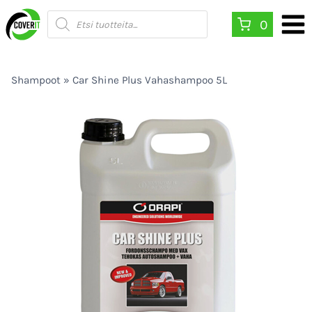
Siirry
Products
0
search
sisältöön
Shampoot
»
Car Shine Plus Vahashampoo 5L