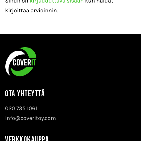
Sinun on
kirjauduttava sisään
kun haluat
kirjoittaa arvioinnin.
Ota yhteyttä
020 735 1061
info@coveritoy.com
Verkkokauppa