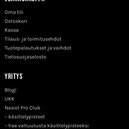
Oma tili
Ostoskori
Kassa
Tilaus- ja toimitusehdot
Tuotepalautukset ja vaihdot
Tietosuojaseloste
Yritys
Blogi
UKK
Nasiol Pro Club
–
käsittelypisteet
–
hae valtuutusta käsittelypisteeksi