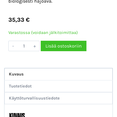
biologisesti hajoava.
35,33
€
Varastossa (voidaan jälkitoimittaa)
Car
Lisää ostoskoriin
Shine
Plus
Vahashampoo
Kuvaus
5L
määrä
Tuotetiedot
Käyttöturvallisuustiedote
Kuvaus