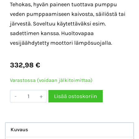
Tehokas, hyvän paineen tuottava pumppu
veden pumppaamiseen kaivosta, säiliöstä tai
järvestä. Soveltuu käytettäväksi esim.
sadettimen kanssa. Huoltovapaa
vesijäähdytetty moottori lämpösuojalla.
332,98
€
Varastossa (voidaan jälkitoimittaa)
CLEN
Lisää ostoskoriin
DEEP
60/4
AVOKAIVOPUMPPU
Kuvaus
määrä