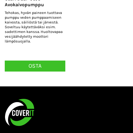
Avokaivopumppu
Tehokas, hyvän paineen tuottava
pumppu veden pumppaamiseen
kaivosta, säiliöstä tai järvestä.
Soveltuu käytettäväksi esim.
sadettimen kanssa. Huoltovapaa
vesijäähdytetty moottori
lämpösuojalla.
OSTA