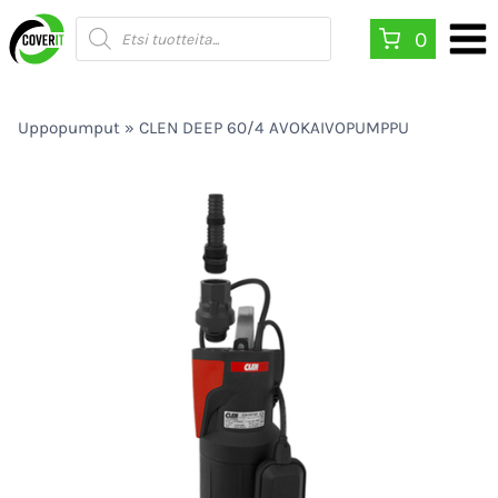
Siirry
Products
0
search
sisältöön
Uppopumput
»
CLEN DEEP 60/4 AVOKAIVOPUMPPU