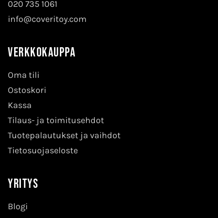
020 735 1061
info@coveritoy.com
Verkkokauppa
Oma tili
Ostoskori
Kassa
Tilaus- ja toimitusehdot
Tuotepalautukset ja vaihdot
Tietosuojaseloste
Yritys
Blogi