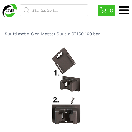
Siirry
Products
0
search
sisältöön
Suuttimet
»
Clen Master Suutin 0° 150-160 bar