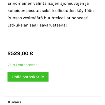
Erinomainen valinta isojen ajoneuvojen ja
koneiden pesuun sekä teollisuuden käyttöön.
Runsas vesimäärä huuhtelee liat nopeasti.
Letkukelan saa lisävarusteena!
2529,00
€
Vain 1 varastossa
Clen
Lisää ostoskoriin
Press
D2117
painepesuri
Kuvaus
määrä