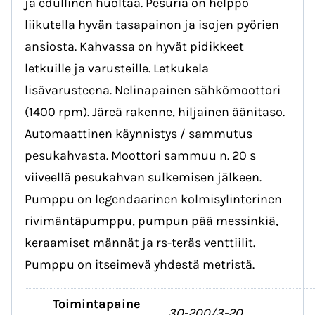
ja edullinen huoltaa. Pesuria on helppo
liikutella hyvän tasapainon ja isojen pyörien
ansiosta. Kahvassa on hyvät pidikkeet
letkuille ja varusteille. Letkukela
lisävarusteena. Nelinapainen sähkömoottori
(1400 rpm). Järeä rakenne, hiljainen äänitaso.
Automaattinen käynnistys / sammutus
pesukahvasta. Moottori sammuu n. 20 s
viiveellä pesukahvan sulkemisen jälkeen.
Pumppu on legendaarinen kolmisylinterinen
rivimäntäpumppu, pumpun pää messinkiä,
keraamiset männät ja rs-teräs venttiilit.
Pumppu on itseimevä yhdestä metristä.
Toimintapaine
30-200/3-20