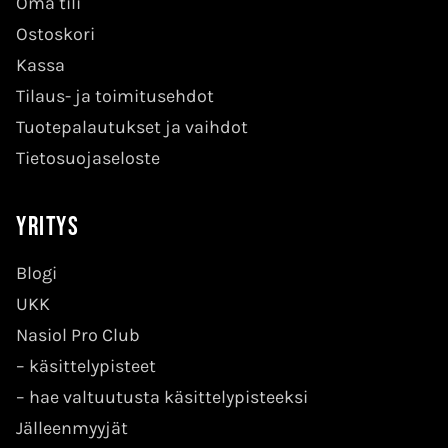
Oma tili
Ostoskori
Kassa
Tilaus- ja toimitusehdot
Tuotepalautukset ja vaihdot
Tietosuojaseloste
Yritys
Blogi
UKK
Nasiol Pro Club
–
käsittelypisteet
–
hae valtuutusta käsittelypisteeksi
Jälleenmyyjät