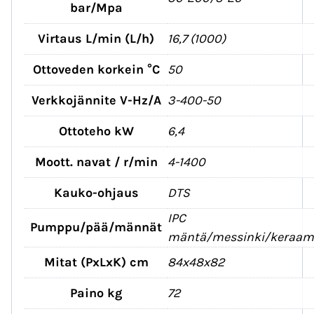
bar/Mpa
Virtaus L/min (L/h)
16,7 (1000)
Ottoveden korkein °C
50
Verkkojännite V-Hz/A
3-400-50
Ottoteho kW
6,4
Moott. navat / r/min
4-1400
Kauko-ohjaus
DTS
IPC
Pumppu/pää/männät
mäntä/messinki/keraam
Mitat (PxLxK) cm
84x48x82
Paino kg
72