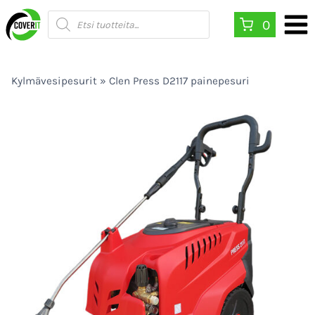
Siirry
Products
0
search
sisältöön
Kylmävesipesurit
»
Clen Press D2117 painepesuri