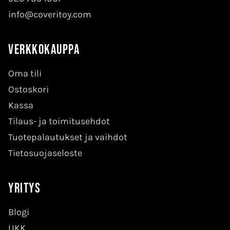
info@coveritoy.com
Verkkokauppa
Oma tili
Ostoskori
Kassa
Tilaus- ja toimitusehdot
Tuotepalautukset ja vaihdot
Tietosuojaseloste
Yritys
Blogi
UKK