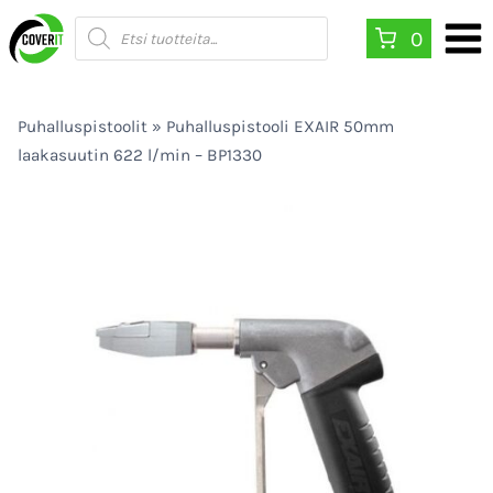
Siirry
Products
0
search
sisältöön
Puhalluspistoolit
»
Puhalluspistooli EXAIR 50mm
laakasuutin 622 l/min – BP1330