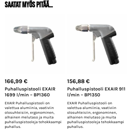
Saatat myös pitää…
166,99
€
156,88
€
Puhalluspistooli EXAIR
Puhalluspistooli EXAIR 911
1699 l/min – BP1360
l/min – BP1350
EXAIR Puhalluspistooli on
EXAIR Puhalluspistooli on
valettua alumiinia, vaativiin
valettua alumiinia, vaativiin
olosuhteisiin, ergonominen,
olosuhteisiin, ergonominen,
alhainen melutaso ja muita
alhainen melutaso ja muita
puhalluspistooleja tehokkaampi
puhalluspistooleja tehokkaampi
puhallus.
puhallus.