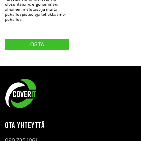
olosuhteisiin, ergonominen,
alhainen melutaso ja muita
puhalluspistooleja tehokkaampi
puhallus.
OSTA
Ota yhteyttä
020 735 1061