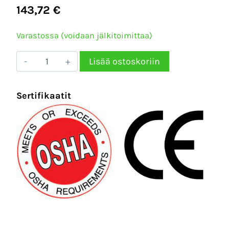
143,72
€
Varastossa (voidaan jälkitoimittaa)
Puhalluspistooli
Lisää ostoskoriin
EXAIR
50mm
Sertifikaatit
laakasuutin
622
l/min
–
BP1330
määrä