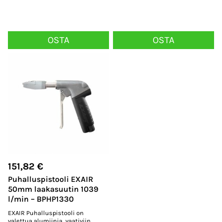
OSTA
OSTA
151,82
€
Puhalluspistooli EXAIR
50mm laakasuutin 1039
l/min – BPHP1330
EXAIR Puhalluspistooli on
valettua alumiinia, vaativiin