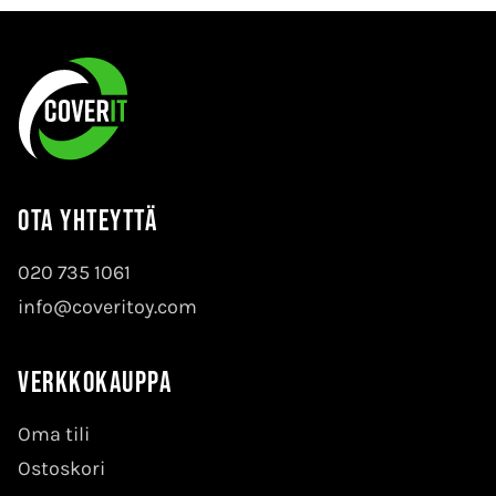
Ota yhteyttä
020 735 1061
info@coveritoy.com
Verkkokauppa
Oma tili
Ostoskori