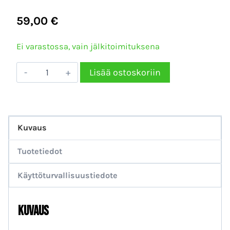
59,00
€
Ei varastossa, vain jälkitoimituksena
Kuivakäyntisuoja
Lisää ostoskoriin
Vesiautomaatille
määrä
Kuvaus
Tuotetiedot
Käyttöturvallisuustiedote
Kuvaus