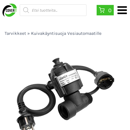
Siirry
Products
0
search
sisältöön
Tarvikkeet
»
Kuivakäyntisuoja Vesiautomaatille