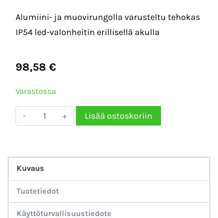
Alumiini- ja muovirungolla varusteltu tehokas
IP54 led-valonheitin erillisellä akulla
98,58
€
Varastossa
LED-
Lisää ostoskoriin
Valonheitin
Brennenstuhl
20W
Kuvaus
2000lm
6500K
Tuotetiedot
IP54
Käyttöturvallisuustiedote