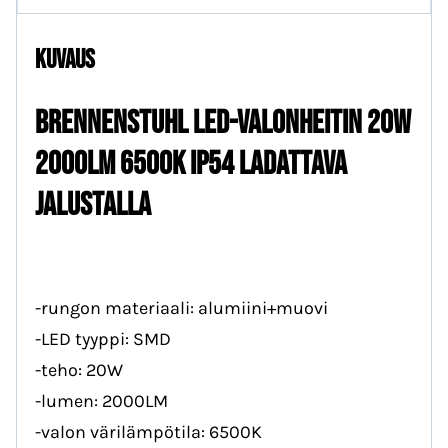
ladattava
jalustalla
Kuvaus
määrä
BRENNENSTUHL LED-VALONHEITIN 20W
2000LM 6500K IP54 LADATTAVA
JALUSTALLA
-rungon materiaali: alumiini+muovi
-LED tyyppi: SMD
-teho: 20W
-lumen: 2000LM
-valon värilämpötila: 6500K