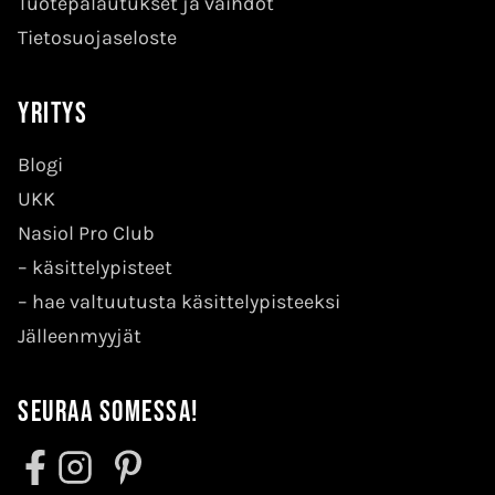
Tuotepalautukset ja vaihdot
Tietosuojaseloste
Yritys
Blogi
UKK
Nasiol Pro Club
–
käsittelypisteet
–
hae valtuutusta käsittelypisteeksi
Jälleenmyyjät
Seuraa somessa!