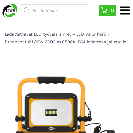
Siirry
Products
0
search
sisältöön
Ladattattavat LED-työvalaisimet
»
LED-Valonheitin
Brennenstuhl 20W 2000lm 6500K IP54 ladattava jalustalla