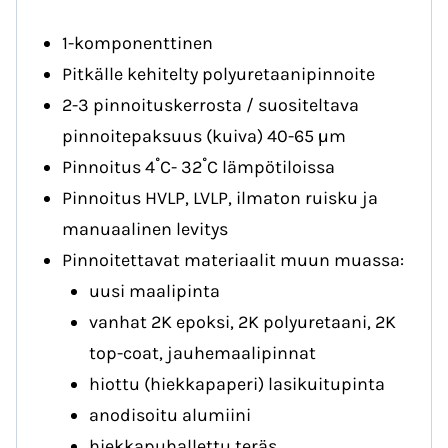
1-komponenttinen
Pitkälle kehitelty polyuretaanipinnoite
2-3 pinnoituskerrosta / suositeltava
pinnoitepaksuus (kuiva) 40-65 µm
Pinnoitus 4˚C- 32˚C lämpötiloissa
Pinnoitus HVLP, LVLP, ilmaton ruisku ja
manuaalinen levitys
Pinnoitettavat materiaalit muun muassa:
uusi maalipinta
vanhat 2K epoksi, 2K polyuretaani, 2K
top-coat, jauhemaalipinnat
hiottu (hiekkapaperi) lasikuitupinta
anodisoitu alumiini
hiekkapuhallettu teräs