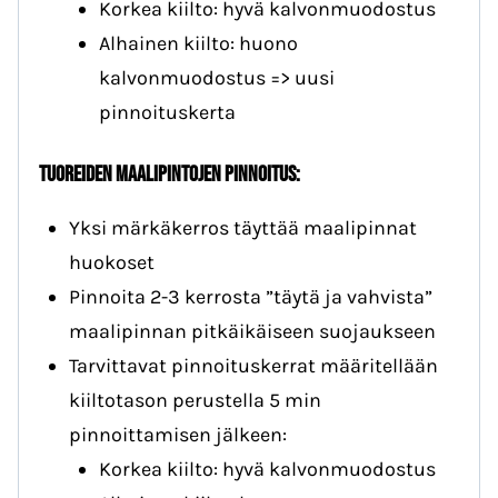
Korkea kiilto: hyvä kalvonmuodostus
Alhainen kiilto: huono
kalvonmuodostus => uusi
pinnoituskerta
Tuoreiden maalipintojen pinnoitus:
Yksi märkäkerros täyttää maalipinnat
huokoset
Pinnoita 2-3 kerrosta ”täytä ja vahvista”
maalipinnan pitkäikäiseen suojaukseen
Tarvittavat pinnoituskerrat määritellään
kiiltotason perustella 5 min
pinnoittamisen jälkeen:
Korkea kiilto: hyvä kalvonmuodostus