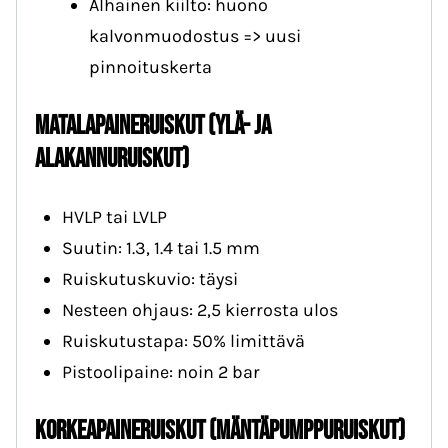
Alhainen kiilto: huono
kalvonmuodostus => uusi
pinnoituskerta
Matalapaineruiskut (ylä- ja
alakannuruiskut)
HVLP tai LVLP
Suutin: 1.3, 1.4 tai 1.5 mm
Ruiskutuskuvio: täysi
Nesteen ohjaus: 2,5 kierrosta ulos
Ruiskutustapa: 50% limittävä
Pistoolipaine: noin 2 bar
Korkeapaineruiskut (Mäntäpumppuruiskut)