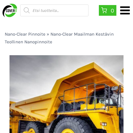
Siirry
Products
0
search
sisältöön
Nano-Clear Pinnoite
»
Nano-Clear Maailman Kestävin
Teollinen Nanopinnoite