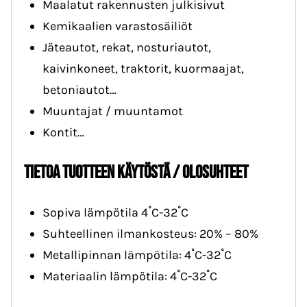
Maalatut rakennusten julkisivut
Kemikaalien varastosäiliöt
Jäteautot, rekat, nosturiautot,
kaivinkoneet, traktorit, kuormaajat,
betoniautot…
Muuntajat / muuntamot
Kontit…
Tietoa tuotteen käytöstä / olosuhteet
Sopiva lämpötila 4˚C-32˚C
Suhteellinen ilmankosteus: 20% – 80%
Metallipinnan lämpötila: 4˚C-32˚C
Materiaalin lämpötila: 4˚C-32˚C