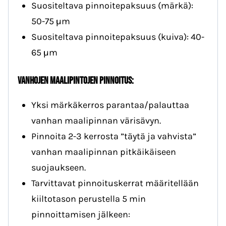
Suositeltava pinnoitepaksuus (märkä):
50-75 µm
Suositeltava pinnoitepaksuus (kuiva): 40-
65 µm
Vanhojen maalipintojen pinnoitus:
Yksi märkäkerros parantaa/palauttaa
vanhan maalipinnan värisävyn.
Pinnoita 2-3 kerrosta ”täytä ja vahvista”
vanhan maalipinnan pitkäikäiseen
suojaukseen.
Tarvittavat pinnoituskerrat määritellään
kiiltotason perustella 5 min
pinnoittamisen jälkeen: