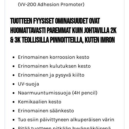
(VV-200 Adhesion Promoter)
Tuotteen fyysiset ominaisuudet ovat
huomattavasti paremmat kuin johtavilla 2K
& 3K teollisilla pinnoitteilla, kuten Imron
Erinomainen korroosion kesto
Erinomainen kulutuksen kesto
Erinomainen ja pysyvä kiilto
UV-suoja
Naarmuuntumissuoja (4H pencil)
Kemikaalien kesto
Erinomainen säänkesto
Tuo esiin päivittyneen alkuperäisen värin
Pitää tuotteen pitkään hyvännäköisenä