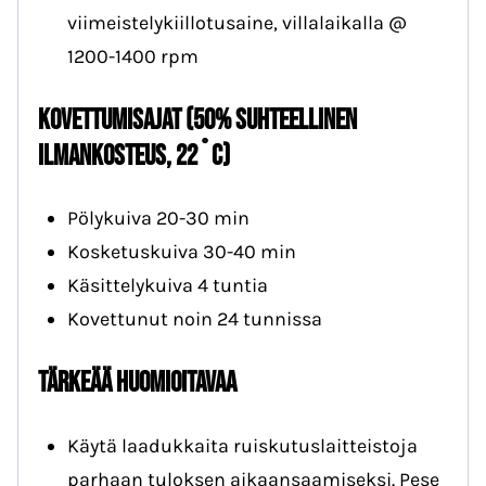
viimeistelykiillotusaine, villalaikalla @
1200-1400 rpm
Kovettumisajat (50% suhteellinen
ilmankosteus, 22
˚
C)
Pölykuiva 20-30 min
Kosketuskuiva 30-40 min
Käsittelykuiva 4 tuntia
Kovettunut noin 24 tunnissa
Tärkeää huomioitavaa
Käytä laadukkaita ruiskutuslaitteistoja
parhaan tuloksen aikaansaamiseksi. Pese