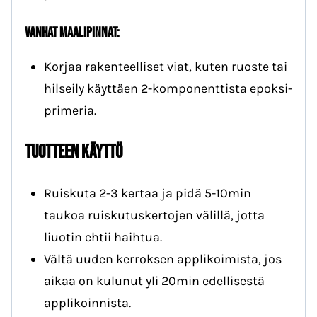
Vanhat maalipinnat:
Korjaa rakenteelliset viat, kuten ruoste tai
hilseily käyttäen 2-komponenttista epoksi-
primeria.
Tuotteen käyttö
Ruiskuta 2-3 kertaa ja pidä 5-10min
taukoa ruiskutuskertojen välillä, jotta
liuotin ehtii haihtua.
Vältä uuden kerroksen applikoimista, jos
aikaa on kulunut yli 20min edellisestä
applikoinnista.