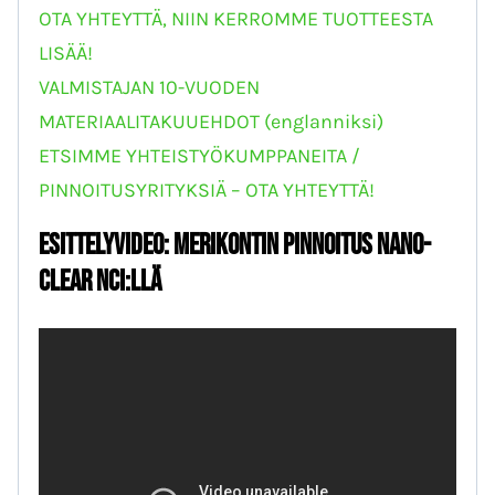
OTA YHTEYTTÄ, NIIN KERROMME TUOTTEESTA
LISÄÄ!
VALMISTAJAN 10-VUODEN
MATERIAALITAKUUEHDOT (englanniksi)
ETSIMME YHTEISTYÖKUMPPANEITA /
PINNOITUSYRITYKSIÄ – OTA YHTEYTTÄ!
ESITTELYVIDEO: Merikontin pinnoitus Nano-
Clear NCI:llä