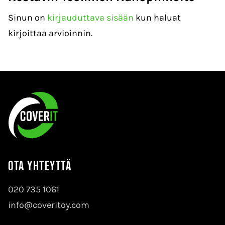
Sinun on
kirjauduttava sisään
kun haluat
kirjoittaa arvioinnin.
Ota yhteyttä
020 735 1061
info@coveritoy.com