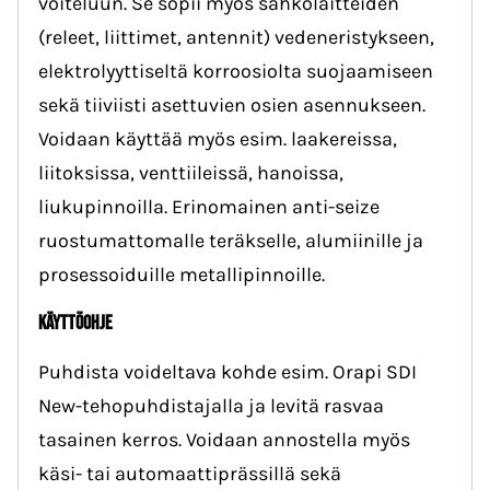
voiteluun. Se sopii myös sähkölaitteiden
(releet, liittimet, antennit) vedeneristykseen,
elektrolyyttiseltä korroosiolta suojaamiseen
sekä tiiviisti asettuvien osien asennukseen.
Voidaan käyttää myös esim. laakereissa,
liitoksissa, venttiileissä, hanoissa,
liukupinnoilla. Erinomainen anti-seize
ruostumattomalle teräkselle, alumiinille ja
prosessoiduille metallipinnoille.
KÄYTTÖOHJE
Puhdista voideltava kohde esim. Orapi SDI
New-tehopuhdistajalla ja levitä rasvaa
tasainen kerros. Voidaan annostella myös
käsi- tai automaattiprässillä sekä