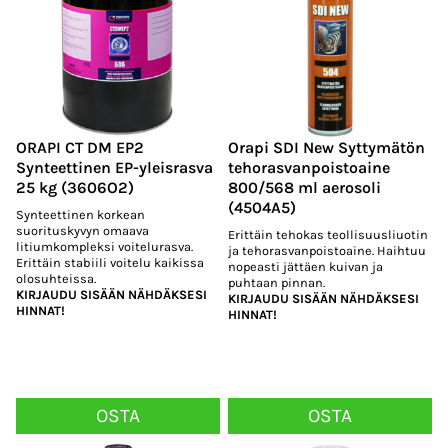
ORAPI CT DM EP2
Orapi SDI New Syttymätön
Synteettinen EP-yleisrasva
tehorasvanpoistoaine
25 kg (3606O2)
800/568 ml aerosoli
(4504A5)
Synteettinen korkean
suorituskyvyn omaava
Erittäin tehokas teollisuusliuotin
litiumkompleksi voitelurasva.
ja tehorasvanpoistoaine. Haihtuu
Erittäin stabiili voitelu kaikissa
nopeasti jättäen kuivan ja
olosuhteissa.
puhtaan pinnan.
KIRJAUDU SISÄÄN NÄHDÄKSESI
KIRJAUDU SISÄÄN NÄHDÄKSESI
HINNAT!
HINNAT!
OSTA
OSTA