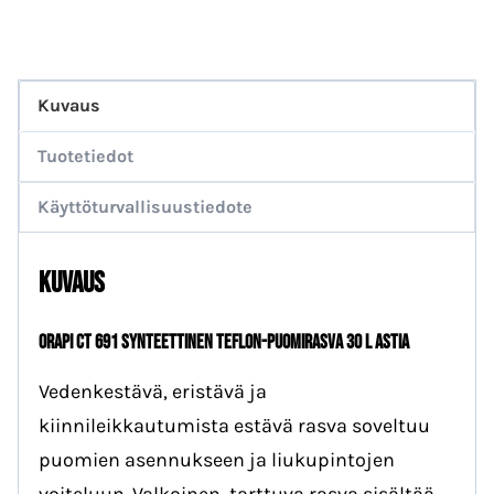
Kuvaus
Tuotetiedot
Käyttöturvallisuustiedote
Kuvaus
ORAPI CT 691 SYNTEETTINEN TEFLON-PUOMIRASVA 30 l ASTIA
Vedenkestävä, eristävä ja
kiinnileikkautumista estävä rasva soveltuu
puomien asennukseen ja liukupintojen
voiteluun. Valkoinen, tarttuva rasva sisältää