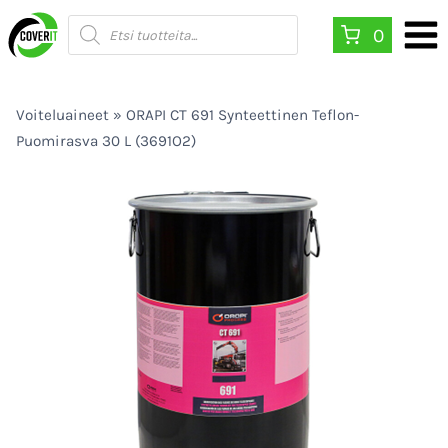
Siirry
Products
0
search
sisältöön
Voiteluaineet
»
ORAPI CT 691 Synteettinen Teflon-
Puomirasva 30 L (3691O2)