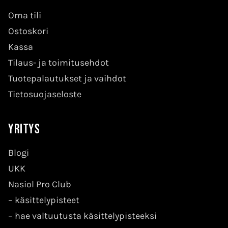
Oma tili
Ostoskori
Kassa
Tilaus- ja toimitusehdot
Tuotepalautukset ja vaihdot
Tietosuojaseloste
Yritys
Blogi
UKK
Nasiol Pro Club
–
käsittelypisteet
–
hae valtuutusta käsittelypisteeksi