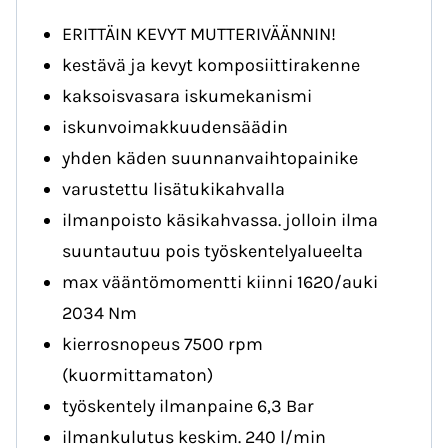
ERITTÄIN KEVYT MUTTERIVÄÄNNIN!
kestävä ja kevyt komposiittirakenne
kaksoisvasara iskumekanismi
iskunvoimakkuudensäädin
yhden käden suunnanvaihtopainike
varustettu lisätukikahvalla
ilmanpoisto käsikahvassa. jolloin ilma
suuntautuu pois työskentelyalueelta
max vääntömomentti kiinni 1620/auki
2034 Nm
kierrosnopeus 7500 rpm
(kuormittamaton)
työskentely ilmanpaine 6,3 Bar
ilmankulutus keskim. 240 l/min