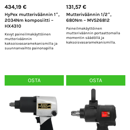
434,19
€
131,57
€
HyPex mutteriväännin 1″,
Mutteriväännin 1/2″,
2034Nm komposiitti –
680Nm – MV526812
HX4310
Paineilmakäyttöinen
mutteriväännin portaattomalla
Kevyt paineilmakäyttöinen
momentin säädöllä ja
mutteriväännin
kaksoisvasaramekanismilla.
kaksoisvasaramekanismilla ja
suunnanvaihto painonapilla
OSTA
OSTA