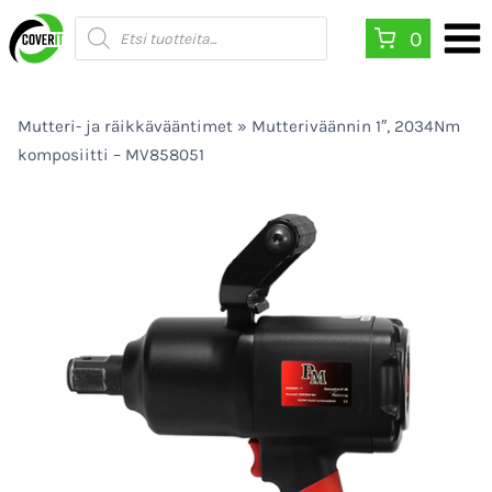
Siirry
Products
0
search
sisältöön
Mutteri- ja räikkävääntimet
»
Mutteriväännin 1″, 2034Nm
komposiitti – MV858051