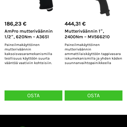
186,23
€
444,31
€
AmPro mutteriväännin
Mutteriväännin 1″,
1/2″, 620Nm – A3651
2400Nm – MV566210
Paineilmakäyttöinen
Paineilmakäyttöinen
mutteriväännin
mutteriväännin
kaksoisvasaramekanismilla
ammattilaiskäyttöön tappivasara
teollisuus käyttöön suurta
iskumekanismilla ja yhden käden
vääntöä vaativiin kohteisiin.
suunnanvaihtopainikkeella
OSTA
OSTA