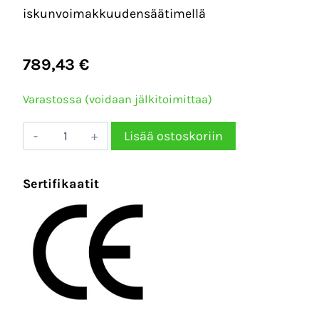
iskunvoimakkuudensäätimellä
789,43
€
Varastossa (voidaan jälkitoimittaa)
Mutteriväännin
Lisää ostoskoriin
1",
2034Nm
Sertifikaatit
komposiitti
–
MV858051
määrä