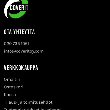
Ota yhteyttä
020 735 1061
info@coveritoy.com
Verkkokauppa
Oma tili
Ostoskori
Kassa
Tilaus- ja toimitusehdot
Tuotepalautukset ja vaihdot