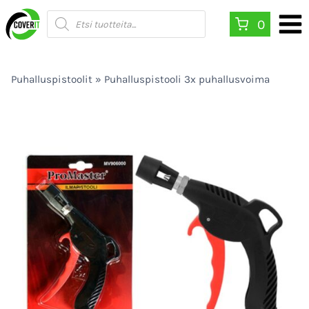
Siirry
Products
0
search
sisältöön
Puhalluspistoolit
»
Puhalluspistooli 3x puhallusvoima