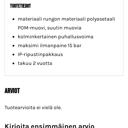
tuotetiedot
materiaali rungon materiaali polyasetaali
POM-muovi, suutin muovia
kolminkertainen puhallusvoima
maksimi ilmanpaine 15 bar
IP-ripustinpakkaus
takuu 2 vuotta
Arviot
Tuotearvioita ei vielä ole.
Kirjoita ensimmäinen arvio