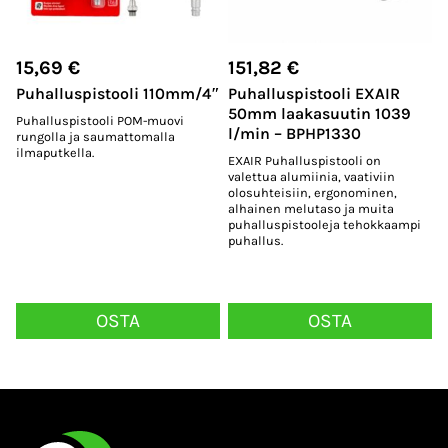
15,69
€
151,82
€
Puhalluspistooli 110mm/4″
Puhalluspistooli EXAIR
50mm laakasuutin 1039
Puhalluspistooli POM-muovi
l/min – BPHP1330
rungolla ja saumattomalla
ilmaputkella.
EXAIR Puhalluspistooli on
valettua alumiinia, vaativiin
olosuhteisiin, ergonominen,
alhainen melutaso ja muita
puhalluspistooleja tehokkaampi
puhallus.
OSTA
OSTA