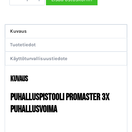
3x
puhallusvoima
määrä
Kuvaus
Tuotetiedot
Käyttöturvallisuustiedote
Kuvaus
PUHALLUSpistooli ProMaster 3x
puhallusvoima