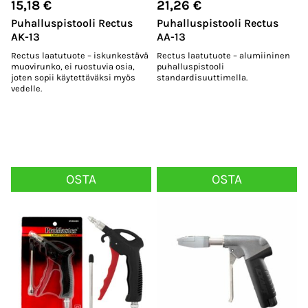
15,18
€
21,26
€
Puhalluspistooli Rectus
Puhalluspistooli Rectus
AK-13
AA-13
Rectus laatutuote – iskunkestävä
Rectus laatutuote – alumiininen
muovirunko, ei ruostuvia osia,
puhalluspistooli
joten sopii käytettäväksi myös
standardisuuttimella.
vedelle.
OSTA
OSTA