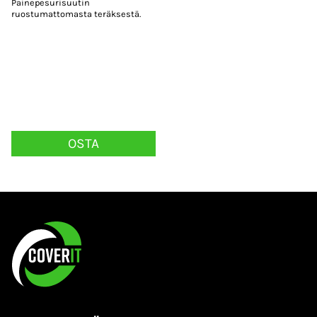
Painepesurisuutin
ruostumattomasta teräksestä.
OSTA