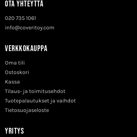
Ota yhteyttä
020 735 1061
info@coveritoy.com
Verkkokauppa
Oma tili
Ostoskori
Kassa
Tilaus- ja toimitusehdot
Tuotepalautukset ja vaihdot
Tietosuojaseloste
Yritys