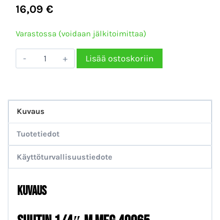
16,09
€
Varastossa (voidaan jälkitoimittaa)
Suutin
Lisää ostoskoriin
1/4"
M
MEG
Kuvaus
40065
määrä
Tuotetiedot
Käyttöturvallisuustiedote
Kuvaus