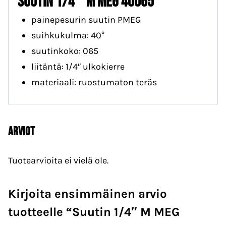
Suutin 1/4″ M MEG 40065
painepesurin suutin PMEG
suihkukulma: 40°
suutinkoko: 065
liitäntä: 1/4″ ulkokierre
materiaali: ruostumaton teräs
Arviot
Tuotearvioita ei vielä ole.
Kirjoita ensimmäinen arvio
tuotteelle “Suutin 1/4″ M MEG