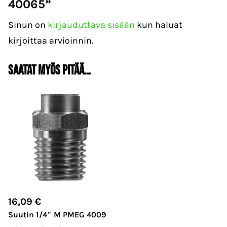
40065”
Sinun on
kirjauduttava sisään
kun haluat
kirjoittaa arvioinnin.
Saatat myös pitää…
16,09
€
Suutin 1/4″ M PMEG 4009