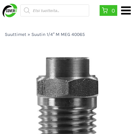
Siirry
Products
0
search
sisältöön
Suuttimet
»
Suutin 1/4″ M MEG 40065