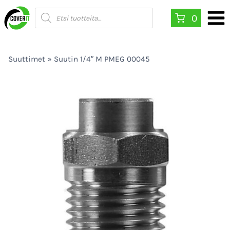
Siirry
Products
0
search
sisältöön
Suuttimet
»
Suutin 1/4″ M PMEG 00045