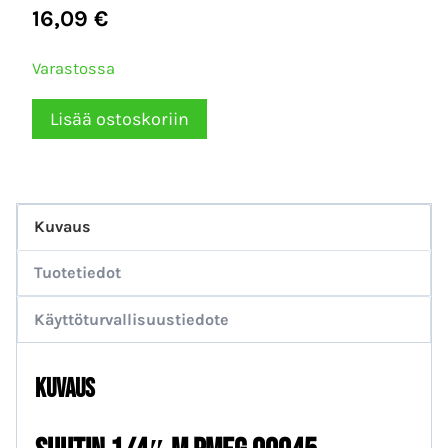
16,09
€
Varastossa
Suutin
Lisää ostoskoriin
1/4"
M
PMEG
Kuvaus
00045
määrä
Tuotetiedot
Käyttöturvallisuustiedote
Kuvaus