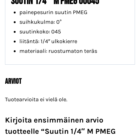
Suutin 1/4″ M PMEG 00045
painepesurin suutin PMEG
suihkukulma: 0°
suutinkoko: 045
liitäntä: 1/4″ ulkokierre
materiaali: ruostumaton teräs
Arviot
Tuotearvioita ei vielä ole.
Kirjoita ensimmäinen arvio
tuotteelle “Suutin 1/4″ M PMEG