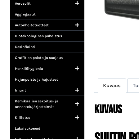
Aerosolit
Aggregaatit
Autonhoitotuotteet
Bioteknologinen puhdistus
Desinfiointi
Graffitien poisto ja suojaus
Henkilöhygienia
Hajunpoisto ja hajusteet
Kuvaus
Tu
Imurit
Kemikaalien sekoitus- ja
Kuvaus
annostelujärjestelmät
Kiillotus
Lakaisukoneet
Suutin R