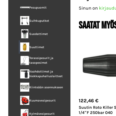
Sinun on
kirjaud
Pesupuomit
Suihkuputket
Saatat myö
Suodattimet
Suuttimet
Terassipesurit ja
tasopesimet
Vaahdottimet ja
hiekkapuhalluslaitteet
Kiinteään asennukseen
122,46
€
Kuumavesipesurit
Suutin Roto Killer 
1/4″F 250bar 040
Kylmävesipesurit