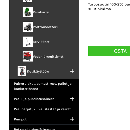
Turbosuutin 100-250 bar,
suutinkulma.
Peräkärry
Polttomoottori
Tarvikkeet
OSTA
Vedenlämmittimet
Kotikäyttöön
Paineruiskut, sumuttimet, pullot ja
kanisterihanat
Pesu- ja puhdistusaineet
Pesuharjat, kuivauslastat ja varret
Pumput
Putken- ja viemärinavaus