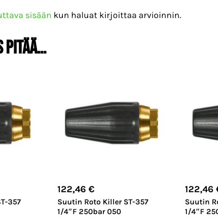
uttava sisään
kun haluat kirjoittaa arvioinnin.
s pitää…
122,46
€
122,46
ST-357
Suutin Roto Killer ST-357
Suutin Ro
1/4″F 250bar 050
1/4″F 25