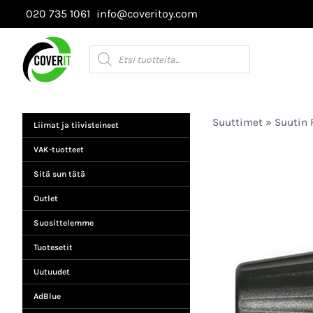
Siirry
020 735 1061
info@coveritoy.com
sisältöön
Products
search
Suuttimet
»
Suutin 
Liimat ja tiivisteineet
VAK-tuotteet
Sitä sun tätä
Outlet
Suosittelemme
Tuotesetit
Uutuudet
AdBlue