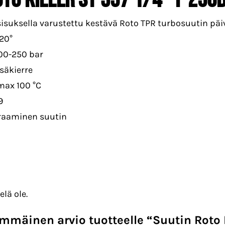
sisuksella varustettu kestävä Roto TPR turbosuutin päi
20°
100-250 bar
isäkierre
max 100 °C
9
eraaminen suutin
elä ole.
immäinen arvio tuotteelle “Suutin Roto 