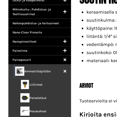
Letku- ja kaapelikelat
Mikrokuitu-, Puhdistus- ja
keraamisella 
Teollisuusliinat
suutinkulma: 
Nahanpuhdistus- ja hoitoaineet
käyttöpaine: 
Nano-Clear Pinnoite
liitäntä: 1/4″ s
Nanopinnoitteet
vedenlämpö: 
Paineilma
suutinkoko: 0
materiaali: k
Painepesurit
Ammattikäyttöön
Arviot
Liittimet
Paineletkut
Tuotearvioita ei vi
Pesukahvat
Kirjoita ens