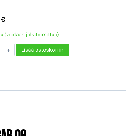
6
€
a (voidaan jälkitoimittaa)
tin
Lisää ostoskoriin
o
er
F
bar
rä
bar 09