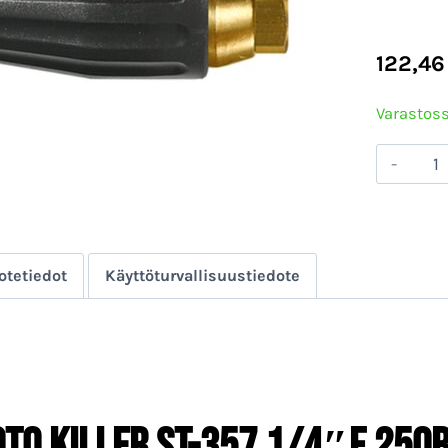
122,4
Varastoss
Suu
Rot
Kill
ST-
otetiedot
Käyttöturvallisuustiedote
357
1/4"
250
09
mää
oto Killer ST-357 1/4″F 250