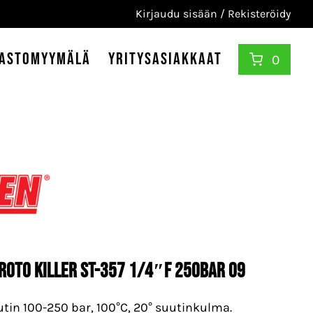
Kirjaudu sisään / Rekisteröidy
astomyymälä
Yritysasiakkaat
0
 Roto Killer ST-357 1/4″F 250bar 09
tin 100-250 bar, 100°C, 20° suutinkulma.