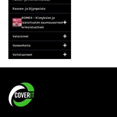
Rasvan- ja öljynpoisto
ROMEX – Kiveyksien ja
laatoitusten saumausaineet +
erikoistuotteet
Valaisimet
Veneenhoito
Voiteluaineet