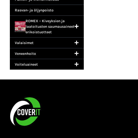
Rasvan- ja öljynpoisto
ROMEX – Kiveyksien ja
laatoitusten saumausaineet +
erikoistuotteet
Valaisimet
Veneenhoito
Voiteluaineet