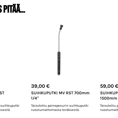
s pitää…
39,00
€
59,00
ST
SUIHKUPUTKI MV RST 700mm
SUIHKUP
1/4″
1500mm 
 suihkuputki
Taivutettu painepesurin suihkuputki
Taivutettu
sestä.
ruostumattomasta teräksestä.
ruostumatt