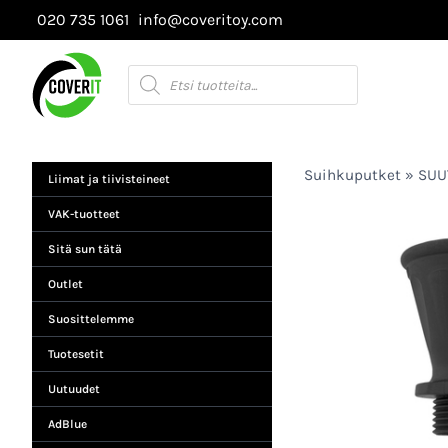
Siirry
020 735 1061
info@coveritoy.com
sisältöön
Products
search
Suihkuputket
»
SUUT
Liimat ja tiivisteineet
VAK-tuotteet
Sitä sun tätä
Outlet
Suosittelemme
Tuotesetit
Uutuudet
AdBlue