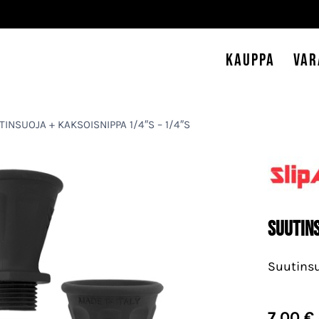
Kauppa
Var
INSUOJA + KAKSOISNIPPA 1/4″S – 1/4″S
SUUTIN
Suutins
7,00
€