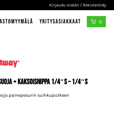
Kirjaudu sisään / Rekisteröidy
astomyymälä
Yritysasiakkaat
0
SUOJA + KAKSOISNIPPA 1/4″S – 1/4″S
uoja painepesurin suihkuputkeen