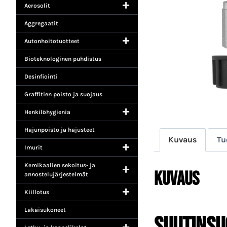
Aerosolit
Aggregaatit
Autonhoitotuotteet
Bioteknologinen puhdistus
Desinfiointi
Graffitien poisto ja suojaus
Henkilöhygienia
Hajunpoisto ja hajusteet
Kuvaus
Tu
Imurit
Kemikaalien sekoitus- ja
Kuvaus
annostelujärjestelmät
Kiillotus
Lakaisukoneet
SUUTINSU