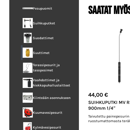
Saatat myö
Pesupuomit
Suihkuputket
Suodattimet
Suuttimet
Terassipesurit ja
tasopesimet
Vaahdottimet ja
hiekkapuhalluslaitteet
44,00
€
Kiinteään asennukseen
SUIHKUPUTKI MV R
900mm 1/4″
Kuumavesipesurit
Taivutettu painepesurin
ruostumattomasta teräk
Kylmävesipesurit