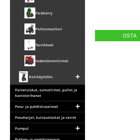
Peräkärry
Polttomoottori
OSTA
Tarvikkeet
Vedenlämmittimet
Kotikäyttöön
Paineruiskut, sumuttimet, pullot ja
kanisterihanat
Pesu- ja puhdistusaineet
Pesuharjat, kuivauslastat ja varret
Pumput
Putken- ja viemärinavaus