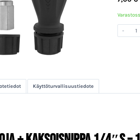
Varastoss
SUU
+
KAK
1/4"
–
1/4"
otetiedot
Käyttöturvallisuustiedote
mää
OJA + KAKSOISNIPPA 1/4″S – 