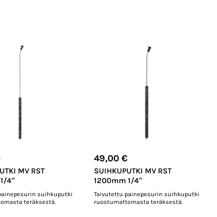
€
49,00
€
UTKI MV RST
SUIHKUPUTKI MV RST
1/4″
1200mm 1/4″
 painepesurin suihkuputki
Taivutettu painepesurin suihkuputki
omasta teräksestä.
ruostumattomasta teräksestä.