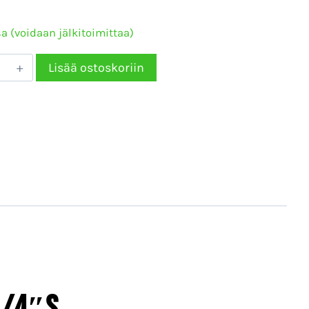
a (voidaan jälkitoimittaa)
TINSUOJA
Lisää ostoskoriin
SOISNIPPA
S
S
rä
1/4″S