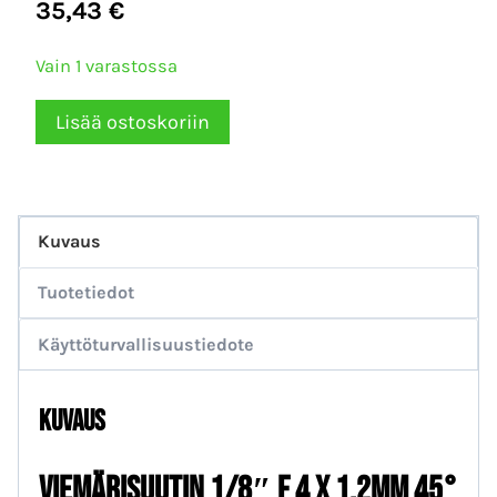
35,43
€
Vain 1 varastossa
Viemärisuutin
Lisää ostoskoriin
1/8"
F
4×1.2mm
Kuvaus
45°
määrä
Tuotetiedot
Käyttöturvallisuustiedote
Kuvaus
Viemärisuutin 1/8″ F 4 x 1.2mm 45°