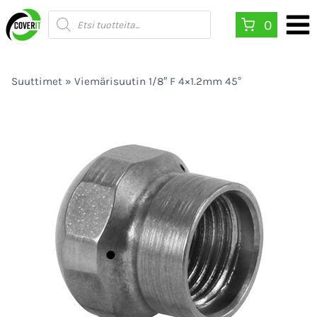
Siirry
Products
0
search
sisältöön
Suuttimet
»
Viemärisuutin 1/8″ F 4×1.2mm 45°