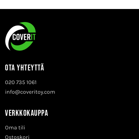
Ota yhteyttä
020 735 1061
info@coveritoy.com
Verkkokauppa
Oma tili
Ostoskori