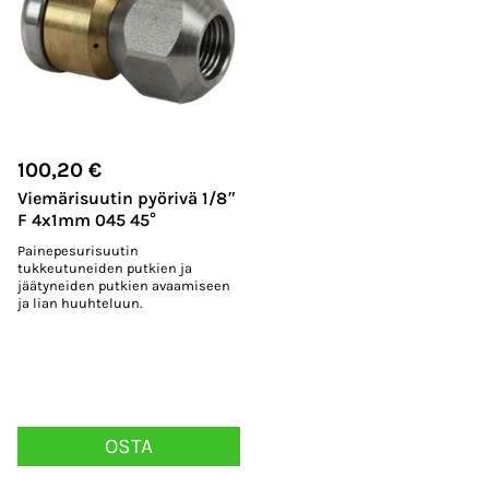
100,20
€
Viemärisuutin pyörivä 1/8″
F 4x1mm 045 45°
Painepesurisuutin
tukkeutuneiden putkien ja
jäätyneiden putkien avaamiseen
ja lian huuhteluun.
OSTA